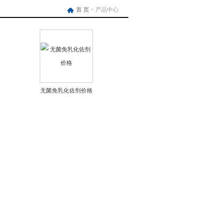
首 页
> 产品中心
无菌免乳化佐剂价格