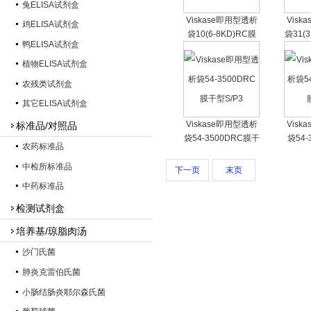
兔ELISA试剂盒
Viskase即用型透析
Visk
鸡ELISA试剂盒
袋10(6-8KD)RC膜
袋31(3
鸭ELISA试剂盒
干型S/P1
植物ELISA试剂盒
农残类试剂盒
其它ELISA试剂盒
Viskase即用型透析
Visk
标准品/对照品
袋54-3500DRC膜干
袋54-
农药标准品
型S/P3
中检所标准品
下一页
末页
中药标准品
检测试剂盒
培养基/琼脂肉汤
沙门氏菌
肺炎克雷伯氏菌
小肠结肠炎耶尔森氏菌