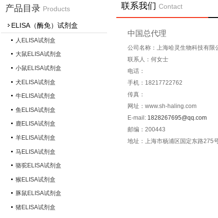
联系我们
Contact
产品目录
Products
ELISA（酶免）试剂盒
中国总代理
人ELISA试剂盒
公司名称：上海哈灵生物科技有限
大鼠ELISA试剂盒
联系人
：
何女士
小鼠ELISA试剂盒
电话
：
犬ELISA试剂盒
手机
：
18217722762
传真
：
牛ELISA试剂盒
网址：www.sh-haling.com
鱼ELISA试剂盒
E-mail:
1828267695@qq.com
鹿ELISA试剂盒
邮编
：
200443
羊ELISA试剂盒
地址
：
上海市杨浦区国定东路275号
马ELISA试剂盒
骆驼ELISA试剂盒
猴ELISA试剂盒
豚鼠ELISA试剂盒
猪ELISA试剂盒