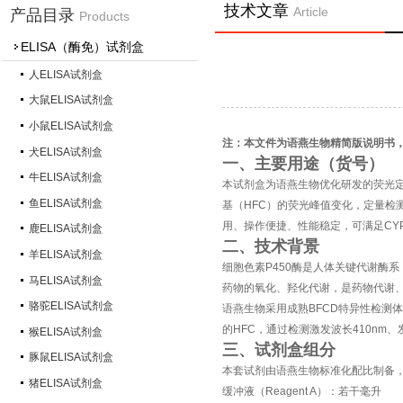
技术文章
Article
产品目录
Products
ELISA（酶免）试剂盒
人ELISA试剂盒
大鼠ELISA试剂盒
小鼠ELISA试剂盒
注：本文件为语燕生物精简版说明书
犬ELISA试剂盒
一、主要用途（货号）
牛ELISA试剂盒
本试剂盒为语燕生物优化研发的荧光定
鱼ELISA试剂盒
基（HFC）的荧光峰值变化，定量检测
用、操作便捷、性能稳定，可满足CYP
鹿ELISA试剂盒
二、技术背景
羊ELISA试剂盒
细胞色素P450酶是人体关键代谢酶
马ELISA试剂盒
药物的氧化、羟化代谢，是药物代谢、毒
骆驼ELISA试剂盒
语燕生物采用成熟BFCD特异性检测体
的HFC，通过检测激发波长410nm、
猴ELISA试剂盒
三、试剂盒组分
豚鼠ELISA试剂盒
本套试剂由语燕生物标准化配比制备
猪ELISA试剂盒
缓冲液（Reagent A）：若干毫升