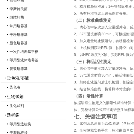
葡萄球菌
4、梯度稀释标准液：1号管加标准液
李斯特氏菌
5、所有标准管冰上避光保存备用。
绿脓杆菌
（二）标准曲线测定
常用培养基
1、离心管中依次加入定量缓冲液、反应
2、37℃避光孵育30min，可根据酶活
干粉培养基
3、加入定量终止液混匀，转移至检测
显色培养基
4、上机检测获取RFU值，扣除空白
一次性培养基平板
5、以HFC浓度为X轴、实际RFU
即用型液体培养基
（三）样品活性测定
1、离心管中依次加入定量缓冲液、反
管装培养基
2、37℃避光孵育30min，酶活性偏低
染色液/溶液
3、加终止液混匀后上机检测，扣除空
染色液
4、结合标准曲线，换算样本对应的H
（四）活性计算
生物试剂
依据语燕生物定义的酶活性标准计算：37
生化试剂
位。完整计算公式可咨询语燕生物获
透析袋
七、关键注意事项
1、试剂盒总通量为25次检测（含标
即用型透析袋
2、全程佩戴实验手套，标准曲线单次
干型透析袋