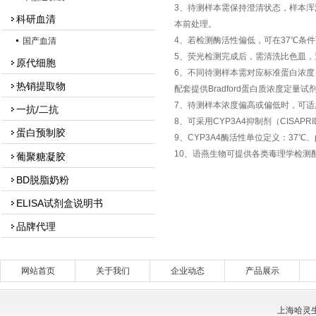
3、待测样本需保持澄清状态，样本浑
科研血清
本前处理。
4、若检测酶活性偏低，可在37℃条件
国产血清
5、荧光检测完成后，需清洗比色皿，
原代细胞
6、不同待测样本需对应标准蛋白浓度：血
热销提取物
配套提供Bradford蛋白质浓度定量试
7、待测样本浓度偏高或偏低时，可适
一抗/二抗
8、可采用CYP3A4抑制剂（CISA
蛋白预制胶
9、CYP3A4酶活性单位定义：37
10、语燕生物可提供各类毒理学检测
葡聚糖凝胶
BD脱脂奶粉
ELISA试剂盒说明书
品牌代理
网站首页
关于我们
企业动态
产品展示
上海哈灵