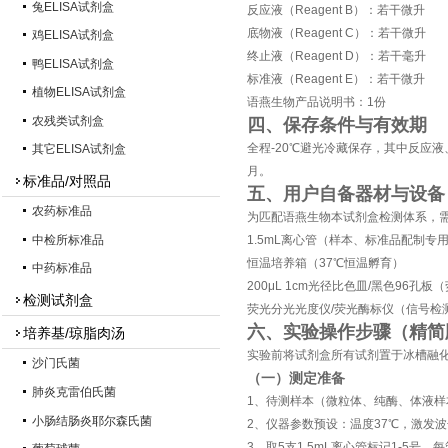
兔ELISA试剂盒
反应液（Reagent B）：若干微升
底物液（Reagent C）：若干微升
鸡ELISA试剂盒
终止液（Reagent D）：若干毫升
鸭ELISA试剂盒
标准液（Reagent E）：若干微升
植物ELISA试剂盒
语燕生物产品说明书：1份
农残类试剂盒
四、保存条件与有效期
全程-20℃避光冷藏保存，其中反应
其它ELISA试剂盒
月。
标准品/对照品
五、用户自备器材与设备
农药标准品
为匹配语燕生物本试剂盒检测体系，
中检所标准品
1.5mL离心管（样本、标准品配制专
恒温培养箱（37℃恒温孵育）
中药标准品
200μL 1cm光径比色皿/黑色96孔
检测试剂盒
荧光分光光度仪/荧光酶标仪（信号检
六、实验操作步骤（精简
培养基/琼脂肉汤
实验前将试剂盒所有试剂置于冰槽融
沙门氏菌
（一）测定准备
肺炎克雷伯氏菌
1、待测样本（微粒体、纯酶、体液
小肠结肠炎耶尔森氏菌
2、仪器参数预设：温度37℃，激发波长4
3、取5支1.5mL离心管标记1-5号，每