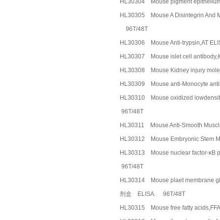
HL30304 Mouse pigment epithe
HL30305 Mouse A Disintegrin 
96T/48T
HL30306 Mouse Anti-trypsin,A
HL30307 Mouse islet cell anti
HL30308 Mouse Kidney injury m
HL30309 Mouse anti-Monocyte
HL30310 Mouse oxidized lowde
96T/48T
HL30311 Mouse Anti-Smooth Mu
HL30312 Mouse Embryonic Ste
HL30313 Mouse nuclear factor
96T/48T
HL30314 Mouse plaet membrane 
剂盒 ELISA. 96T/48T
HL30315 Mouse free fatty acid