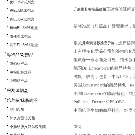
兔ELISA试剂盒
正确性验证问
升麻素苷标准品价格
鸡ELISA试剂盒
鸭ELISA试剂盒
按标准品（对照品）管理要求，
植物ELISA试剂盒
农残类试剂盒
常见
选择指南
升麻素苷标准品价格
，
其它ELISA试剂盒
上有很多化学品公司能够供给化
标准品/对照品
但就像一般水随处可见，纯水就
农药标准品
德国Dr. Ehrenstorfer的商品特色
中检所标准品
纯度－较高，包装－中等巨细，
中药标准品
美国Accustandard的商品
检测试剂盒
美国Chemservice的商品
培养基/琼脂肉汤
Pullulan，Dextran和PS-OBG。
沙门氏菌
中国哈灵生物的商品特色：纯度-
肺炎克雷伯氏菌
小肠结肠炎耶尔森氏菌
区分：