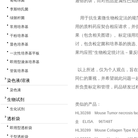
葡萄球菌
通俗的讲，而对照品是属性已知
李斯特氏菌
用于抗生素微生物检定法的规范
绿脓杆菌
用的质料药应契合相应请求，并
常用培养基
果（包含相关图谱）。标定须用
干粉培养基
讨，包含检定菌和培养基的挑选
显色培养基
果均应照“生物检定统计法－量反
一次性培养基平板
即用型液体培养基
以上所述，仅为个人观点，旨在
管装培养基
同仁的重视，并希望就此问题一
染色液/溶液
所负责标定和管理，药品研发过
染色液
生物试剂
类似
的产品：
生化试剂
HL30288 Mouse Tumor necrosis 
透析袋
盒 ELISA. 96T/48T
即用型透析袋
HL30289 Mouse Collagen Type 
干型透析袋