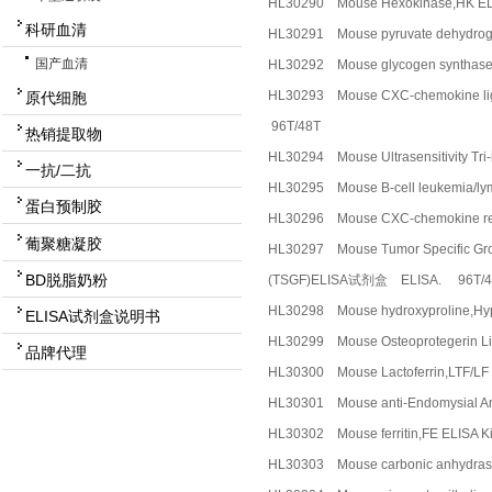
HL30290 Mouse Hexokinase,HK
科研血清
HL30291 Mouse pyruvate dehyd
国产血清
HL30292 Mouse glycogen synt
HL30293 Mouse CXC-chemokine
原代细胞
96T/48T
热销提取物
HL30294 Mouse Ultrasensitivit
一抗/二抗
HL30295 Mouse B-cell leukemi
蛋白预制胶
HL30296 Mouse CXC-chemokine
葡聚糖凝胶
HL30297 Mouse Tumor Specific 
BD脱脂奶粉
(TSGF)ELISA试剂盒 ELISA. 96T/4
HL30298 Mouse hydroxyproline
ELISA试剂盒说明书
HL30299 Mouse Osteoproteger
品牌代理
HL30300 Mouse Lactoferrin,L
HL30301 Mouse anti-Endomysial
HL30302 Mouse ferritin,FE EL
HL30303 Mouse carbonic anhyd