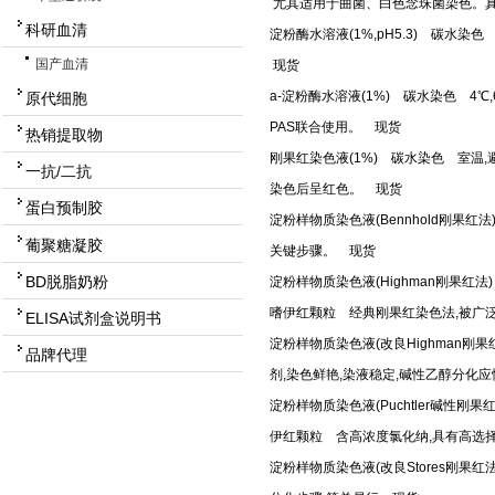
尤其适用于曲菌、白色念珠菌染色。真
科研血清
淀粉酶水溶液(1%,pH5.3) 碳水
国产血清
现货
a-淀粉酶水溶液(1%) 碳水染色 
原代细胞
PAS联合使用。 现货
热销提取物
刚果红染色液(1%) 碳水染色 室温
一抗/二抗
染色后呈红色。 现货
蛋白预制胶
淀粉样物质染色液(Bennhold刚果
葡聚糖凝胶
关键步骤。 现货
BD脱脂奶粉
淀粉样物质染色液(Highman刚果红
嗜伊红颗粒 经典刚果红染色法,被广
ELISA试剂盒说明书
淀粉样物质染色液(改良Highman
品牌代理
剂,染色鲜艳,染液稳定,碱性乙醇分化
淀粉样物质染色液(Puchtler碱性
伊红颗粒 含高浓度氯化纳,具有高选
淀粉样物质染色液(改良Stores刚