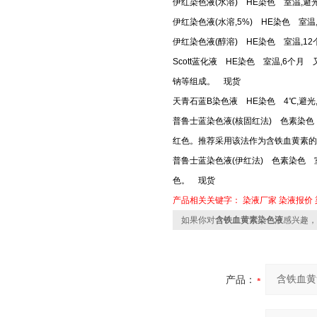
伊红染色液(水溶) HE染色 室温,
伊红染色液(水溶,5%) HE染色 
伊红染色液(醇溶) HE染色 室温,
Scott蓝化液 HE染色 室温,6个
钠等组成。 现货
天青石蓝B染色液 HE染色 4℃,避
普鲁士蓝染色液(核固红法) 色素染色
红色。推荐采用该法作为含铁血黄素的
普鲁士蓝染色液(伊红法) 色素染色 
色。 现货
产品相关关键字：
染液厂家
染液报价
如果你对
含铁血黄素染色液
感兴趣，
产品：