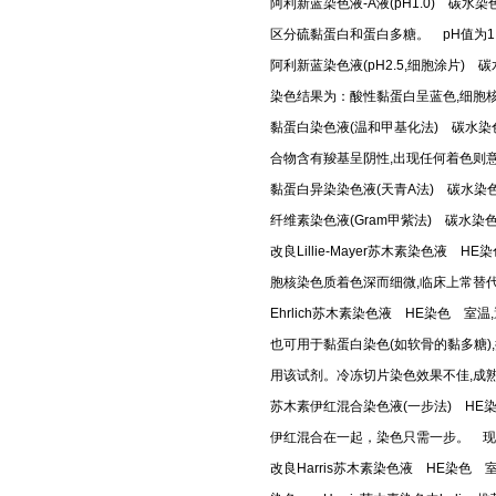
阿利新蓝染色液-A液(pH1.0) 碳
区分硫黏蛋白和蛋白多糖。 pH值为1
阿利新蓝染色液(pH2.5,细胞涂片) 
染色结果为：酸性黏蛋白呈蓝色,细胞
黏蛋白染色液(温和甲基化法) 碳水染
合物含有羧基呈阴性,出现任何着色则
黏蛋白异染染色液(天青A法) 碳水染
纤维素染色液(Gram甲紫法) 碳水
改良Lillie-Mayer苏木素染色液
胞核染色质着色深而细微,临床上常替代H
Ehrlich苏木素染色液 HE染色 
也可用于黏蛋白染色(如软骨的黏多糖)
用该试剂。冷冻切片染色效果不佳,成熟
苏木素伊红混合染色液(一步法) HE
伊红混合在一起，染色只需一步。 现
改良Harris苏木素染色液 HE染色