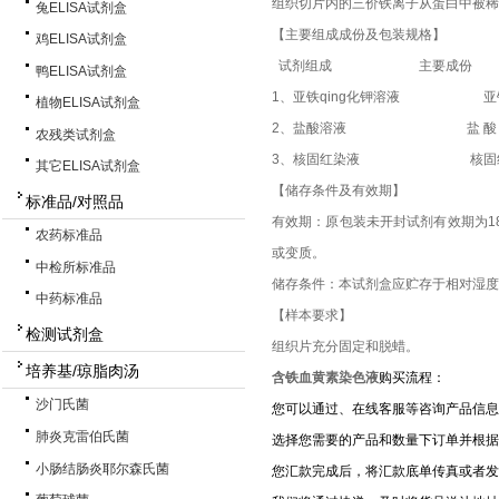
组织切片内的三价铁离子从蛋白中被稀
兔ELISA试剂盒
【主要组成成份及包装规格】
鸡ELISA试剂盒
试剂组成 主要成份
鸭ELISA试剂盒
1、亚铁qing化钾溶液 亚铁q
植物ELISA试剂盒
2、盐酸溶液 盐 酸
农残类试剂盒
3、核固红染液 核固
其它ELISA试剂盒
【储存条件及有效期】
标准品/对照品
有效期：原包装未开封试剂有效期为1
农药标准品
或变质。
中检所标准品
储存条件：本试剂盒应贮存于相对湿度
中药标准品
【样本要求】
检测试剂盒
组织片充分固定和脱蜡。
培养基/琼脂肉汤
含铁血黄素染色液
购买流程：
沙门氏菌
您可以通过、在线客服等咨询产品信息
肺炎克雷伯氏菌
选择您需要的产品和数量下订单并根据
小肠结肠炎耶尔森氏菌
您汇款完成后，将汇款底单传真或者发