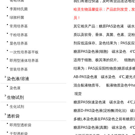
葡萄球菌
我们将通过快递，及时将货品送达地址
李斯特氏菌
哈灵生物温馨提示：产品款到发货，发
绿脓杆菌
员！
常用培养基
其它相关产品：糖原PAS染色液 碳水
质以及软骨、垂体、真菌、色素、淀粉样物
干粉培养基
剂应低温保存。染色结果为：PAS反
显色培养基
糖原PAS染色液(细胞) 碳水染色 4
一次性培养基平板
适用于细胞、极其薄的切片。 细胞的糖原
即用型液体培养基
结果为：PAS反应阳性物质(糖原或多
管装培养基
AB-PAS染色液 碳水染色 4℃,避
染色液/溶液
混合黏液物质等。 黏液物质染色中hal
染色液
现货
生物试剂
糖原PAS快速染色液 碳水染色 4℃
生化试剂
糖原D-PAS染色液(淀粉酶消化法) 
透析袋
多糖),本染色液在PAS染色之前有糖
即用型透析袋
糖原PAS染色液(真菌) 碳水染色 
干型透析袋