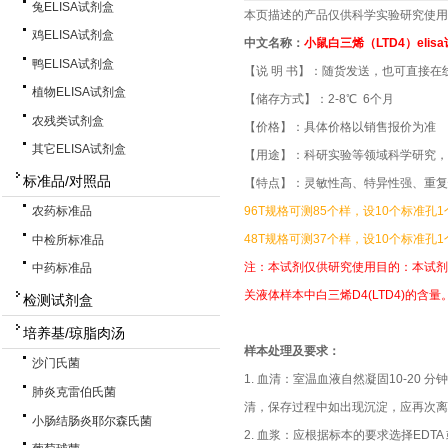
兔ELISA试剂盒
本页描述的产品仅供科学实验研究使用
鸡ELISA试剂盒
中文名称：
小鼠白三烯（LTD4）elis
鸭ELISA试剂盒
【说 明 书】：随货发送，也可直接在
植物ELISA试剂盒
【储存方式】：2-8℃ 6个月
农残类试剂盒
【价格】：具体价格以销售报价为准
其它ELISA试剂盒
【用途】：科研实验等领域科学研究，
标准品/对照品
【特点】：灵敏性高、特异性强、重复
96T规格可测85个样，设10个标准孔
农药标准品
48T规格可测37个样，设10个标准孔
中检所标准品
注：本试剂仅供研究使用目的：本试剂
中药标准品
关液体样本中白三烯D4(LTD4)的含量
检测试剂盒
培养基/琼脂肉汤
样本处理及要求：
沙门氏菌
1. 血清：室温血液自然凝固10-20 分钟
肺炎克雷伯氏菌
清，保存过程中如出现沉淀，应再次离
小肠结肠炎耶尔森氏菌
2. 血浆：应根据标本的要求选择EDTA