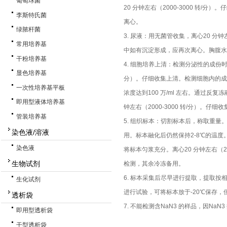
葡萄球菌
20 分钟左右（2000-3000 转/
李斯特氏菌
离心。
绿脓杆菌
3. 尿液：用无菌管收集，离心20 分钟
常用培养基
中如有沉淀形成，应再次离心。胸腹水
干粉培养基
4. 细胞培养上清：检测分泌性的成份时，
显色培养基
分）。仔细收集上清。检测细胞内的成份时
一次性培养基平板
浓度达到100 万/ml 左右。通过反
即用型液体培养基
钟左右（2000-3000 转/分）。
管装培养基
5. 组织标本：切割标本后，称取重量。
染色液/溶液
用。标本融化后仍然保持2-8℃的温度。
染色液
将标本匀浆充分。离心20 分钟左右（20
生物试剂
检测，其余冷冻备用。
6. 标本采集后尽早进行提取，提取
生化试剂
进行试验，可将标本放于-20℃保存，
透析袋
7. 不能检测含NaN3 的样品，因Na
即用型透析袋
干型透析袋