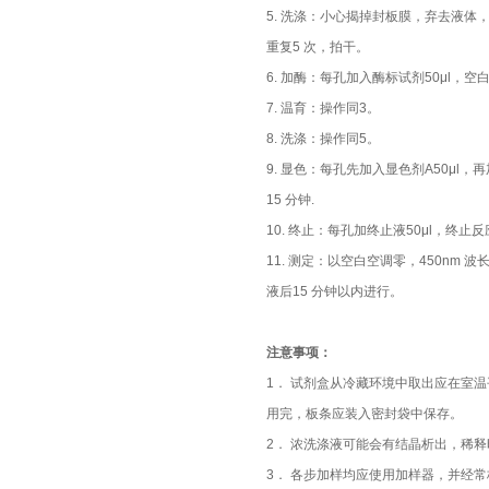
5. 洗涤：小心揭掉封板膜，弃去液体
重复5 次，拍干。
6. 加酶：每孔加入酶标试剂50μl，空
7. 温育：操作同3。
8. 洗涤：操作同5。
9. 显色：每孔先加入显色剂A50μl，
15 分钟.
10. 终止：每孔加终止液50μl，终
11. 测定：以空白空调零，450nm
液后15 分钟以内进行。
注意事项：
1． 试剂盒从冷藏环境中取出应在室温
用完，板条应装入密封袋中保存。
2． 浓洗涤液可能会有结晶析出，稀
3． 各步加样均应使用加样器，并经