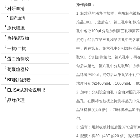
操作步骤：
科研血清
1. 标准品的稀释与加样：在酶标包被
国产血清
准品100μl，然后在*、第二孔中加标
原代细胞
孔中各取100μl 分别加到第三孔和第
热销提取物
混匀；然后在第三孔和第四孔中先各取50
一抗/二抗
中，再在第五、第六孔中分别加标准品
取50μl 分别加到第七、第八孔中，再
蛋白预制胶
匀后从第七、第八孔中分别取50μl 
葡聚糖凝胶
品稀释液50μl，混匀后从第九第十孔中各
BD脱脂奶粉
浓度分别为2400ng/L，1600ng/L ，800
ELISA试剂盒说明书
2. 加样：分别设空白孔（空白对照
品牌代理
品孔。在酶标包被板上待测样品孔中先加
品终稀释度为5 倍）。加样将样品加
匀。
3. 温育：用封板膜封板后置37℃温育3
4. 配液：将30（48T 的20 倍）倍