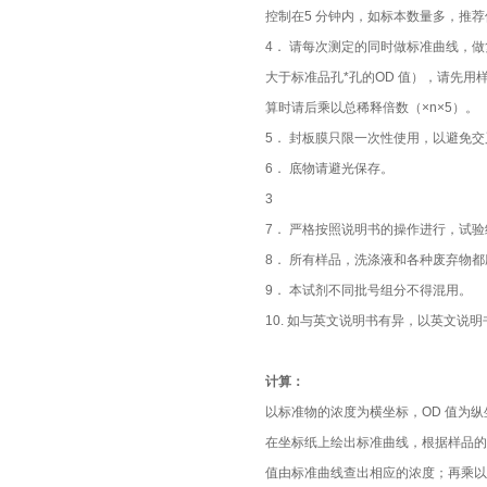
控制在5 分钟内，如标本数量多，推
4． 请每次测定的同时做标准曲线，做
大于标准品孔*孔的OD 值），请先用
算时请后乘以总稀释倍数（×n×5）。
5． 封板膜只限一次性使用，以避免
6． 底物请避光保存。
3
7． 严格按照说明书的操作进行，试验
8． 所有样品，洗涤液和各种废弃物
9． 本试剂不同批号组分不得混用。
10. 如与英文说明书有异，以英文说
计算：
以标准物的浓度为横坐标，OD 值为纵
在坐标纸上绘出标准曲线，根据样品的
值由标准曲线查出相应的浓度；再乘以