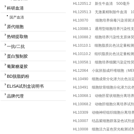
HL12051.2 新生牛血清 500毫升
科研血清
HL12051.3 无激素精制胎牛血清 1
国产血清
HL10070 细胞培养病毒污染溶斑
原代细胞
HL10088.1 通用型细胞培养污染性支
热销提取物
HL10088.2 细胞培养污染性支原体
HL10110.1 细胞脂质比色法定量检测
一抗/二抗
HL10110.2 组织脂质比色法定量检
蛋白预制胶
HL10058.1 细胞培养细菌污染定性
葡聚糖凝胶
HL12064 小鼠胚胎成纤维细胞（M
BD脱脂奶粉
HL10490 细胞成骨分化潜力比色法定
ELISA试剂盒说明书
HL10491 细胞软骨细胞分化潜力比色
HL10068.1 动物肝星状细胞分离培
品牌代理
HL10068.2 动物肝细胞分离培养试
HL10309 动物神经组织细胞分离培
HL10007 结晶紫细胞群落染色试剂盒 
HL10008 细胞活力蓝色荧光检测试