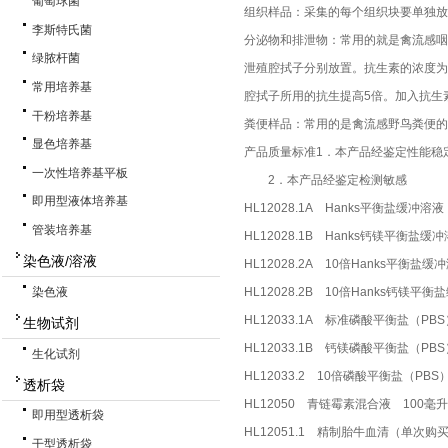
葡萄球菌
组织样品：采集的每个组织块要单独放
李斯特氏菌
分泌物和排泄物：常用的就是禽流感咽喉
绿脓杆菌
泄殖腔拭子分别放置。抗生素的浓度为青霉素20
常用培养基
腔拭子所用的抗生提高5倍。加入抗生素后
干粉培养基
粪便样品：常用的是禽流感野鸟粪便
显色培养基
产品质量标准1．本产品经鉴定性能稳
一次性培养基平板
2．本产品经鉴定检测敏感
即用型液体培养基
HL12028.1A Hanks平衡盐缓冲溶
管装培养基
HL12028.1B Hanks钙镁平衡盐缓
染色液/溶液
HL12028.2A 10倍Hanks平衡盐
染色液
HL12028.2B 10倍Hanks钙镁平
HL12033.1A 标准磷酸平衡盐（PB
生物试剂
HL12033.1B 钙镁磷酸平衡盐（PB
生化试剂
HL12033.2 10倍磷酸平衡盐（PBS
透析袋
HL12050 青链霉素混合液 100毫升
即用型透析袋
HL12051.1 精制胎牛血清（单次购买
干型透析袋