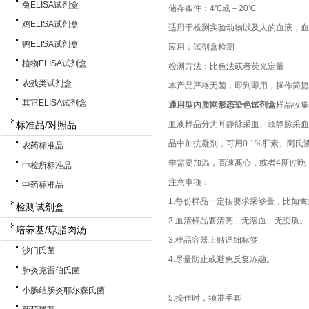
兔ELISA试剂盒
储存条件：4℃或－20℃
鸡ELISA试剂盒
适用于检测实验动物以及人的血液，血
鸭ELISA试剂盒
应用：试剂盒检测
植物ELISA试剂盒
检测方法：比色法或者荧光定量
农残类试剂盒
本产品严格无菌，即到即用，操作简捷
其它ELISA试剂盒
通用型内质网形态染色试剂盒
样品收集
标准品/对照品
血液样品分为耳静脉采血、颈静脉采血
品中加抗凝剂，可用0.1%肝素、阿氏
农药标准品
季需要加温，高速离心，或者4度过
中检所标准品
注意事项：
中药标准品
1.每份样品一定按要求采够量，比如禽
检测试剂盒
2.血清样品要清亮、无溶血、无变
培养基/琼脂肉汤
3.样品容器上贴详细标签
沙门氏菌
4.尽量防止或避免反复冻融。
肺炎克雷伯氏菌
小肠结肠炎耶尔森氏菌
5.操作时，须带手套