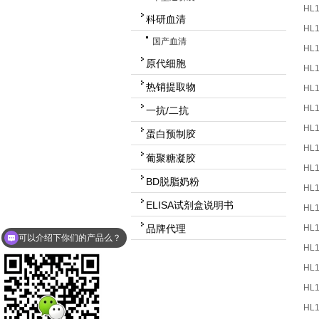
HL
科研血清
HL
国产血清
HL
原代细胞
HL
热销提取物
HL
HL
一抗/二抗
HL
蛋白预制胶
HL
葡聚糖凝胶
HL
BD脱脂奶粉
HL
ELISA试剂盒说明书
HL
HL
品牌代理
可以介绍下你们的产品么？
HL
HL
HL
HL