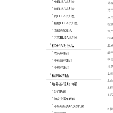
兔ELISA试剂盒
储存
鸡ELISA试剂盒
适
鸭ELISA试剂盒
应
植物ELISA试剂盒
检
农残类试剂盒
本
其它ELISA试剂盒
B
标准品/对照品
血
品
农药标准品
季
中检所标准品
注
中药标准品
1
检测试剂盒
2
培养基/琼脂肉汤
3
沙门氏菌
4
肺炎克雷伯氏菌
小肠结肠炎耶尔森氏菌
5.