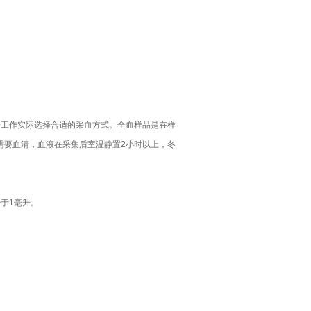
据工作实际选择合适的采血方式。全血样品是在样
测需要血清，血液在采集后室温静置2小时以上，冬
少于1毫升。