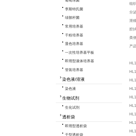
葡萄球菌
组
李斯特氏菌
分泌
绿脓杆菌
泄殖
常用培养基
腔拭
干粉培养基
粪
显色培养基
产
一次性培养基平板
2
即用型液体培养基
HL
管装培养基
HL
染色液/溶液
HL
染色液
HL
HL
生物试剂
HL
生化试剂
HL
透析袋
HL
即用型透析袋
HL
干型透析袋