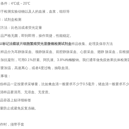
条件：4℃或－20℃
用于检测实验动物以及人的血液，血浆，组织等
用：试剂盒检测
测方法：比色法或者荧光定量
产品严格无菌，即到即用，操作简捷，性能稳定。
rdU标记法载玻片细胞繁殖荧光显微镜检测试剂盒
样品收集、处理及保存方法
液样品分为耳静脉采血、颈静脉采血、前腔静脉采血、心脏采血、翅静 脉采血，应根
中加抗凝剂，可用0.1%肝素、阿氏液、3.8%枸橼酸钠。我们通常做免疫效果抗体检
需要加温，高速离心，或者4度过晚，抽取血清。
意事项：
.每份样品一定按要求采够量，比如禽血清一般要求不少于0.5毫升，猪血清一般要求不
.血清样品要清亮、无溶血、无变质。
.样品容器上贴详细标签
.尽量防止或避免反复冻融。
操作时，须带手套