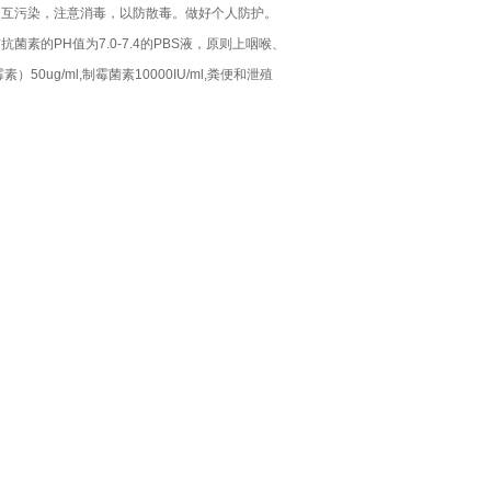
相互污染，注意消毒，以防散毒。做好个人防护。
的PH值为7.0-7.4的PBS液，原则上咽喉、
50ug/ml,制霉菌素10000IU/ml,粪便和泄殖