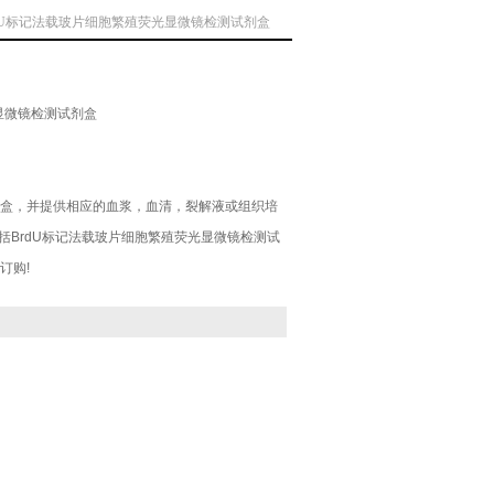
rdU标记法载玻片细胞繁殖荧光显微镜检测试剂盒
显微镜检测试剂盒
盒，并提供相应的血浆，血清，裂解液或组织培
包括BrdU标记法载玻片细胞繁殖荧光显微镜检测试
订购!