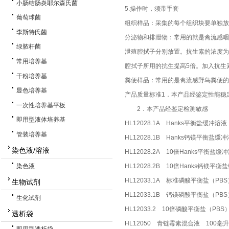
小肠结肠炎耶尔森氏菌
5.操作时，须带手套
葡萄球菌
组织样品：采集的每个组织块要单独放
李斯特氏菌
分泌物和排泄物：常用的就是禽流感咽喉
绿脓杆菌
泄殖腔拭子分别放置。抗生素的浓度为青霉素20
常用培养基
腔拭子所用的抗生提高5倍。加入抗生素后
干粉培养基
粪便样品：常用的是禽流感野鸟粪便
显色培养基
产品质量标准1．本产品经鉴定性能稳
一次性培养基平板
2．本产品经鉴定检测敏感
即用型液体培养基
HL12028.1A Hanks平衡盐缓冲溶
管装培养基
HL12028.1B Hanks钙镁平衡盐缓
染色液/溶液
HL12028.2A 10倍Hanks平衡盐
染色液
HL12028.2B 10倍Hanks钙镁平
HL12033.1A 标准磷酸平衡盐（PB
生物试剂
HL12033.1B 钙镁磷酸平衡盐（PB
生化试剂
HL12033.2 10倍磷酸平衡盐（PBS
透析袋
HL12050 青链霉素混合液 100毫升