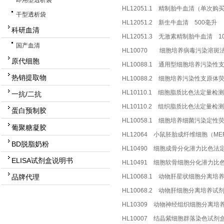
即用型透析袋
HL12051.1 精制胎牛血清（单次购买
干型透析袋
HL12051.2 新生牛血清 500毫升
科研血清
HL12051.3 无激素精制胎牛血清 1
国产血清
HL10070 细胞培养病毒污染溶斑
原代细胞
HL10088.1 通用型细胞培养污染性支
热销提取物
HL10088.2 细胞培养污染性支原体
HL10110.1 细胞脂质比色法定量检测
一抗/二抗
HL10110.2 组织脂质比色法定量检
蛋白预制胶
HL10058.1 细胞培养细菌污染定性
葡聚糖凝胶
HL12064 小鼠胚胎成纤维细胞（M
BD脱脂奶粉
HL10490 细胞成骨分化潜力比色法定
ELISA试剂盒说明书
HL10491 细胞软骨细胞分化潜力比色
HL10068.1 动物肝星状细胞分离培
品牌代理
HL10068.2 动物肝细胞分离培养试
HL10309 动物神经组织细胞分离培
HL10007 结晶紫细胞群落染色试剂盒 