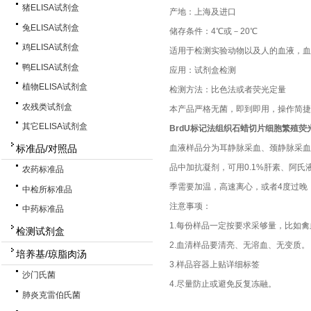
猪ELISA试剂盒
产地：上海及进口
兔ELISA试剂盒
储存条件：4℃或－20℃
鸡ELISA试剂盒
适用于检测实验动物以及人的血液，血
鸭ELISA试剂盒
应用：试剂盒检测
植物ELISA试剂盒
检测方法：比色法或者荧光定量
农残类试剂盒
本产品严格无菌，即到即用，操作简捷
其它ELISA试剂盒
BrdU标记法组织石蜡切片细胞繁殖荧
标准品/对照品
血液样品分为耳静脉采血、颈静脉采血
品中加抗凝剂，可用0.1%肝素、阿氏
农药标准品
季需要加温，高速离心，或者4度过晚
中检所标准品
注意事项：
中药标准品
1.每份样品一定按要求采够量，比如禽
检测试剂盒
2.血清样品要清亮、无溶血、无变
培养基/琼脂肉汤
3.样品容器上贴详细标签
沙门氏菌
4.尽量防止或避免反复冻融。
肺炎克雷伯氏菌