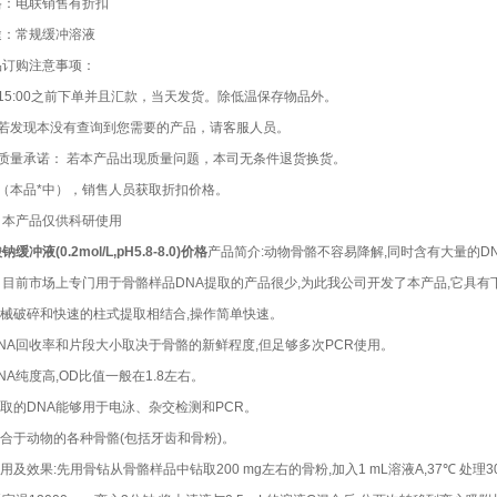
格：电联销售有折扣
途：常规缓冲溶液
品订购注意事项：
15:00之前下单并且汇款，当天发货。除低温保存物品外。
、若发现本没有查询到您需要的产品，请客服人员。
、质量承诺： 若本产品出现质量问题，本司无条件退货换货。
、（本品*中），销售人员获取折扣价格。
：本产品仅供科研使用
钠缓冲液(0.2mol/L,pH5.8-8.0)价格
产品简介:动物骨骼不容易降解,同时含有大量的D
。目前市场上专门用于骨骼样品DNA提取的产品很少,为此我公司开发了本产品,它具有
.机械破碎和快速的柱式提取相结合,操作简单快速。
DNA回收率和片段大小取决于骨骼的新鲜程度,但足够多次PCR使用。
DNA纯度高,OD比值一般在1.8左右。
提取的DNA能够用于电泳、杂交检测和PCR。
适合于动物的各种骨骼(包括牙齿和骨粉)。
使用及效果:先用骨钻从骨骼样品中钻取200 mg左右的骨粉,加入1 mL溶液A,37℃ 处理30分