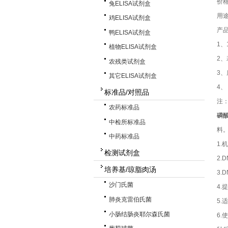
价
兔ELISA试剂盒
用
鸡ELISA试剂盒
产
鸭ELISA试剂盒
1、
植物ELISA试剂盒
2
农残类试剂盒
3
其它ELISA试剂盒
4
标准品/对照品
注
农药标准品
磷酸
中检所标准品
料
中药标准品
1
检测试剂盒
2.
培养基/琼脂肉汤
3.
沙门氏菌
4.
肺炎克雷伯氏菌
5.
小肠结肠炎耶尔森氏菌
6.