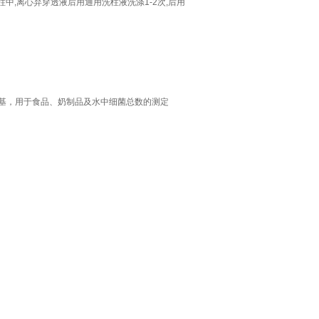
附柱中,离心弃穿透液后用通用洗柱液洗涤1-2次,后用
荐的培养基，用于食品、奶制品及水中细菌总数的测定