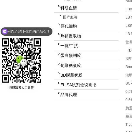
Nu
科研血清
LB
国产血清
LB 
LB
原代细胞
可以介绍下你们的产品么？
LB
热销提取物
营养
一抗/二抗
（De
蛋白预制胶
溴
葡聚糖凝胶
Bro
BD脱脂奶粉
溴
BCP
ELISA试剂盒说明书
0.
品牌代理
0.
胰蛋
胰蛋
Try