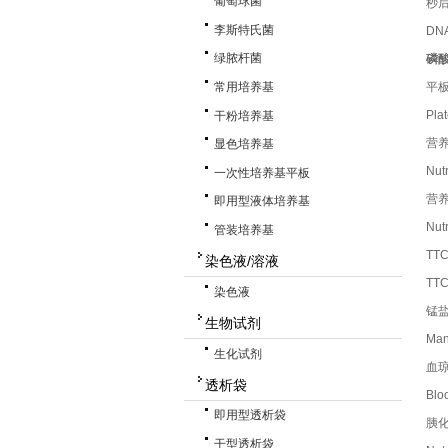
葡萄球菌
秒后
李斯特氏菌
DN
绿脓杆菌
磷酸
常用培养基
平
Pl
干粉培养基
营养
显色培养基
Nu
一次性培养基平板
营养
即用型液体培养基
Nut
管装培养基
TT
染色液/溶液
TT
染色液
锰
生物试剂
Man
生化试剂
血
透析袋
Bl
即用型透析袋
胰化
干型透析袋