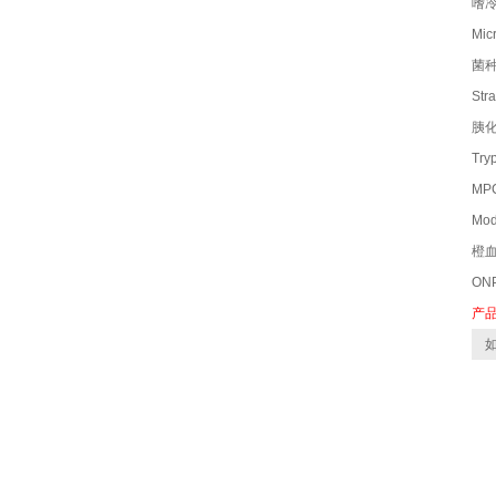
嗜冷
Mic
菌
Str
胰化
Try
M
Mod
橙血
ON
产
如