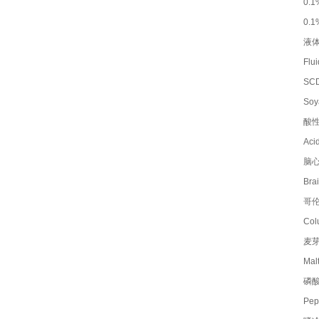
0.
0.
液
Flu
SC
Soy
酸
Ac
脑
Bra
哥
Co
麦
Mal
磷酸
Pep