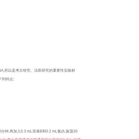
NA,所以是考古研究、法医研究的重要性实验材
下列特点:
钟,再加入0.3 mL溶液B和0.2 mL氯仿,振荡30