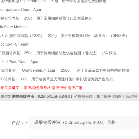
菌计数琼脂 Psnchrotropluc 250g 用于嗜冷菌菌落总数的测定
roorganisms Count Agar
种保存培养基 250g 用于常用细菌斜面传代及室温保存
ain Store Medium
大豆-坚牢绿琼脂（TSFA） 250g 用于平板菌落计数（滤膜法）（SN标准）
ptic Soy FCF Agar
PC琼脂培养基 250g 用于鲜奶细菌总数快速检测（阻抗法）（SN标准）
ified Plate Count Agar
清培养基 Orange-serum agar 250g 用于食品及饮料中耐酸菌的检测
PG培养基 100g 用于各类革兰氏阴性杆菌β-半乳糖苷酶的产生能力。
品相关关键字：
溶液/染色液价格
溶液报价
溶液厂家
果你对
磷酸钠缓冲液（0.2mol/L,pH5.8-8.0）价格
感兴趣，想了解更详细的产品信息
产品：