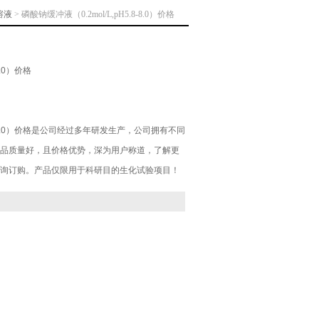
溶液
> 磷酸钠缓冲液（0.2mol/L,pH5.8-8.0）价格
8.0）价格
5.8-8.0）价格是公司经过多年研发生产，公司拥有不同
品质量好，且价格优势，深为用户称道，了解更
询订购。产品仅限用于科研目的生化试验项目！