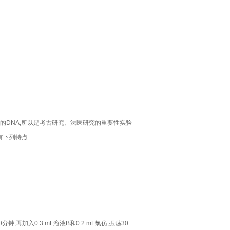
量的DNA,所以是考古研究、法医研究的重要性实验
有下列特点:
钟,再加入0.3 mL溶液B和0.2 mL氯仿,振荡30