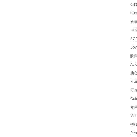
0.
0.
液
Flu
SC
Soy
酸
Ac
脑
Bra
哥
Co
麦
Mal
磷酸
Pep