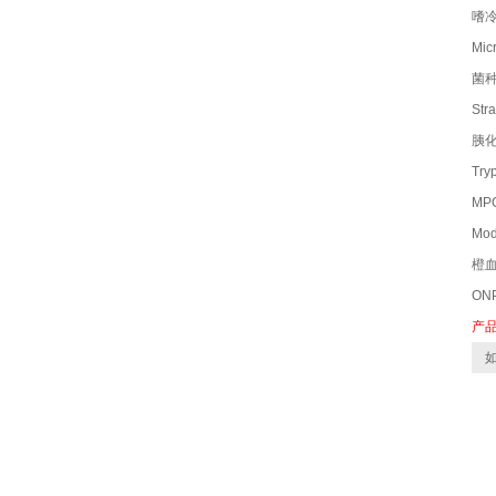
嗜冷
Mic
菌
Str
胰化
Try
M
Mod
橙血
ON
产
如