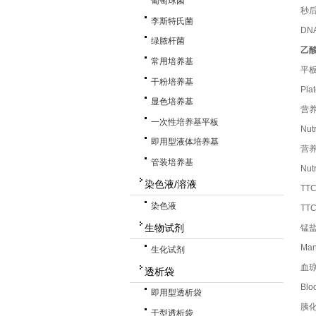
葡萄球菌
秒后
李斯特氏菌
DN
绿脓杆菌
乙酸
常用培养基
平
干粉培养基
Pl
显色培养基
营养
一次性培养基平板
Nu
即用型液体培养基
营养
管装培养基
Nut
染色液/溶液
TT
染色液
TT
生物试剂
锰
Man
生化试剂
血
透析袋
Bl
即用型透析袋
胰化
干型透析袋