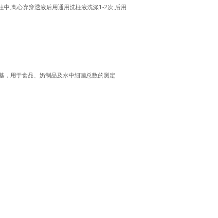
附柱中,离心弃穿透液后用通用洗柱液洗涤1-2次,后用
荐的培养基，用于食品、奶制品及水中细菌总数的测定