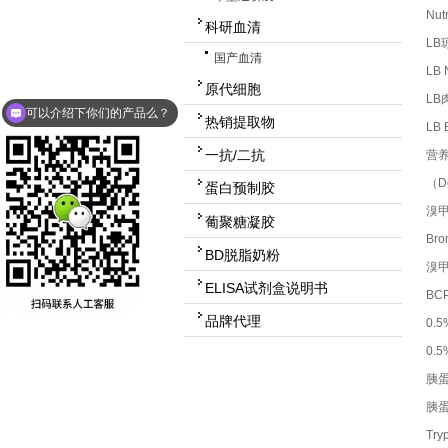
Nu
科研血清
LB
国产血清
LB 
可以介绍下你们的产品么？
原代细胞
LB
你们是怎么收费的呢？
热销提取物
LB
一抗/二抗
营养
（De
蛋白预制胶
溴
葡聚糖凝胶
Bro
BD脱脂奶粉
溴
ELISA试剂盒说明书
BCP
品牌代理
0.
0.
胰蛋
胰蛋
Try