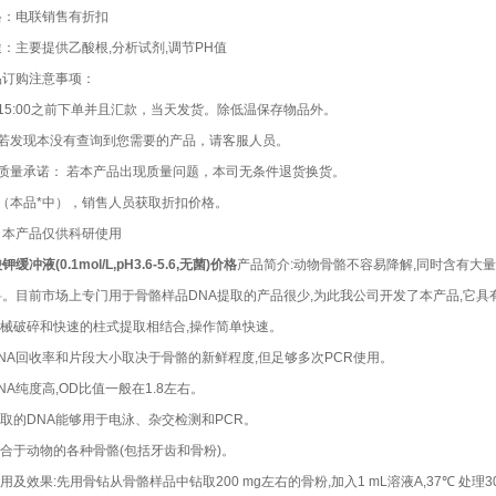
格：电联销售有折扣
：主要提供乙酸根,分析试剂,调节PH值
品订购注意事项：
15:00之前下单并且汇款，当天发货。除低温保存物品外。
、若发现本没有查询到您需要的产品，请客服人员。
、质量承诺： 若本产品出现质量问题，本司无条件退货换货。
、（本品*中），销售人员获取折扣价格。
：本产品仅供科研使用
钾缓冲液(0.1mol/L,pH3.6-5.6,无菌)价格
产品简介:动物骨骼不容易降解,同时含有大
料。目前市场上专门用于骨骼样品DNA提取的产品很少,为此我公司开发了本产品,它具
.机械破碎和快速的柱式提取相结合,操作简单快速。
DNA回收率和片段大小取决于骨骼的新鲜程度,但足够多次PCR使用。
DNA纯度高,OD比值一般在1.8左右。
提取的DNA能够用于电泳、杂交检测和PCR。
适合于动物的各种骨骼(包括牙齿和骨粉)。
使用及效果:先用骨钻从骨骼样品中钻取200 mg左右的骨粉,加入1 mL溶液A,37℃ 处理30分