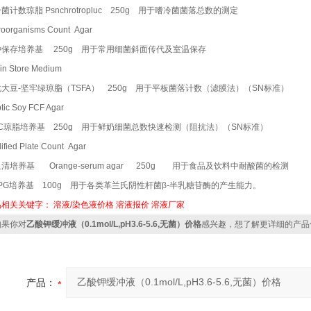
菌计数琼脂 Psnchrotropluc 250g 用于嗜冷菌菌落总数的测定
roorganisms Count Agar
种保存培养基 250g 用于常用细菌斜面传代及室温保存
ain Store Medium
大豆-坚牢绿琼脂（TSFA） 250g 用于平板菌落计数（滤膜法）（SN标准）
ptic Soy FCF Agar
PC琼脂培养基 250g 用于鲜奶细菌总数快速检测（阻抗法）（SN标准）
ified Plate Count Agar
清培养基 Orange-serum agar 250g 用于食品及饮料中耐酸菌的检测
PG培养基 100g 用于各类革兰氏阴性杆菌β-半乳糖苷酶的产生能力。
品相关关键字：
溶液/染色液价格
溶液报价
溶液厂家
果你对
乙酸钾缓冲液（0.1mol/L,pH3.6-5.6,无菌）价格
感兴趣，想了解更详细的产品
产品：