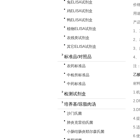
兔ELISA试剂盒
价
鸡ELISA试剂盒
用途
鸭ELISA试剂盒
产
植物ELISA试剂盒
1、
农残类试剂盒
2
其它ELISA试剂盒
3
标准品/对照品
4
注
农药标准品
乙酸
中检所标准品
材
中药标准品
1
检测试剂盒
2.
培养基/琼脂肉汤
3.
沙门氏菌
4.
肺炎克雷伯氏菌
5.
小肠结肠炎耶尔森氏菌
6.