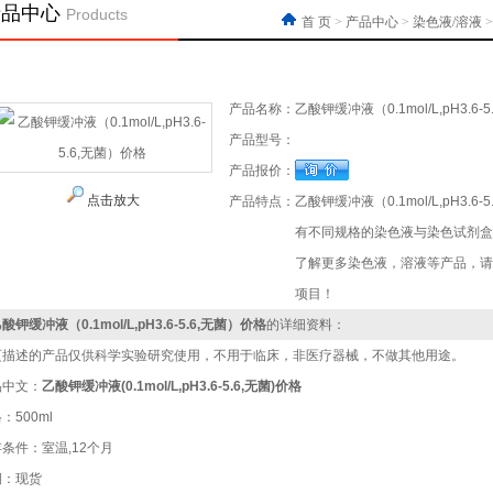
产品中心
Products
首 页
>
产品中心
>
染色液/溶液
>
产品名称：
乙酸钾缓冲液（0.1mol/L,pH3.6-
产品型号：
产品报价：
点击放大
产品特点：
乙酸钾缓冲液（0.1mol/L,pH3
有不同规格的染色液与染色试剂盒
了解更多染色液，溶液等产品，请
项目！
酸钾缓冲液（0.1mol/L,pH3.6-5.6,无菌）价格
的详细资料：
页描述的产品仅供科学实验研究使用，不用于临床，非医疗器械，不做其他用途。
品中文：
乙酸钾缓冲液(0.1mol/L,pH3.6-5.6,无菌)
价格
：500ml
条件：室温,12个月
期：现货