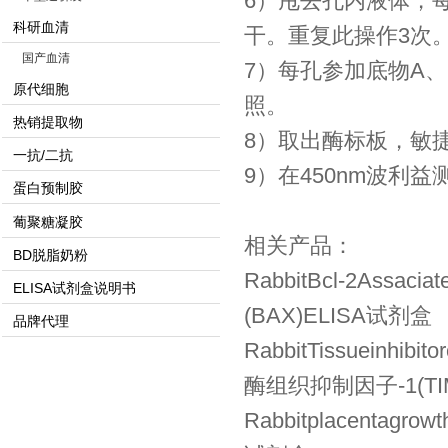
6）甩去孔内液体，
科研血清
干。重复此操作3次
国产血清
7）每孔参加底物A、
原代细胞
照。
热销提取物
8）取出酶标板，敏捷
一抗/二抗
9）在450nm波利
蛋白预制胶
葡聚糖凝胶
相关产品：
BD脱脂奶粉
RabbitBcl-2Assaci
ELISA试剂盒说明书
(BAX)ELISA试剂盒
品牌代理
RabbitTissueinhibi
酶组织抑制因子-1(TIM
Rabbitplacentagr