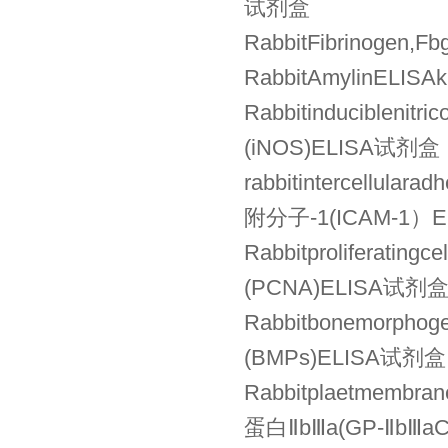
试剂盒
RabbitFibrinoge
RabbitAmylinELI
Rabbitinducibleni
(iNOS)ELISA试剂盒
rabbitintercellul
附分子-1(ICAM-1）
Rabbitproliferati
(PCNA)ELISA试剂
Rabbitbonemorpho
(BMPs)ELISA试剂盒
Rabbitplaetmembr
蛋白ⅡbⅢa(GP-ⅡbⅢa