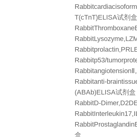
Rabbitcardiaciso
T(cTnT)ELISA试剂
RabbitThromboxa
RabbitLysozyme,
Rabbitprolactin
Rabbitp53/tumorpr
Rabbitangiotens
Rabbitanti-brain
(ABAb)ELISA试剂盒
RabbitD-Dimer,
RabbitInterleukin
RabbitProstagla
盒