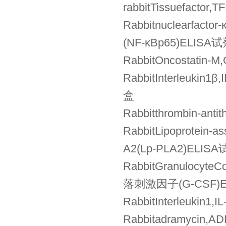
rabbitTissuefact
Rabbitnuclearfa
(NF-κBp65)ELISA
RabbitOncostati
RabbitInterleuki
盒
Rabbitthrombin-a
RabbitLipoprotei
A2(Lp-PLA2)ELIS
RabbitGranulocyte
落刺激因子(G-CSF)
RabbitInterleuk
Rabbitadramycin