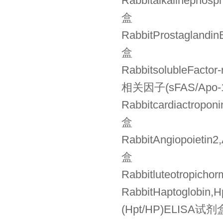
Rabbitalkalineph
盒
RabbitProstagla
盒
RabbitsolubleFact
相关因子(sFAS/Apo-
Rabbitcardiactro
盒
RabbitAngiopoie
盒
Rabbitluteotrop
RabbitHaptoglob
(Hpt/HP)ELISA试剂