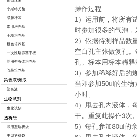
葡萄球菌
操作过程
李斯特氏菌
1）运用前，将所有
绿脓杆菌
常用培养基
时参加很多的气泡，
干粉培养基
2）依据待测样品数
显色培养基
空白孔主张做复孔。
一次性培养基平板
孔。标本用标本稀释液
即用型液体培养基
管装培养基
3）参加稀释好后的规
染色液/溶液
当即参加50ul的生
染色液
小时。
生物试剂
4）甩去孔内液体，
生化试剂
干。重复此操作3次
透析袋
5）每孔参加80ul的
即用型透析袋
干型透析袋