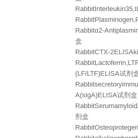
RabbitInterleuk
RabbitPlasminog
Rabbitα2-Antipla
盒
RabbitCTX-2EL
RabbitLactoferr
(LF/LTF)ELISA试剂
Rabbitsecretory
A(sIgA)ELISA试剂盒
RabbitSerumamy
剂盒
RabbitOsteoprot