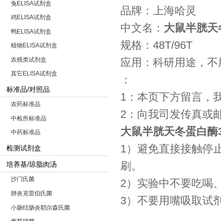
兔ELISA试剂盒
品牌：上海哈灵
鸡ELISA试剂盒
中文名：
大鼠半胱天冬蛋
鸭ELISA试剂盒
规格：48T/96T
植物ELISA试剂盒
农残类试剂盒
应用：科研用途，不
其它ELISA试剂盒
：
标准品/对照品
1：本页下方留言，
农药标准品
2：向我司发传真或
中检所标准品
大鼠半胱天冬蛋白酶3（C
中药标准品
1）避免直接接触停
检测试剂盒
刷。
培养基/琼脂肉汤
沙门氏菌
2）实验中不要吃喝
肺炎克雷伯氏菌
3）不要用嘴吸取试
小肠结肠炎耶尔森氏菌