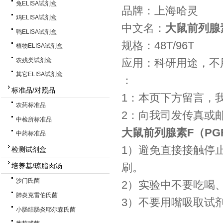
兔ELISA试剂盒
品牌：上海哈灵
鸡ELISA试剂盒
中文名：
大鼠前列腺素
鸭ELISA试剂盒
规格：48T/96T
植物ELISA试剂盒
农残类试剂盒
应用：科研用途，不
其它ELISA试剂盒
：
标准品/对照品
1：本页下方留言，
农药标准品
2：向我司发传真或
中检所标准品
大鼠前列腺素F（PGF
中药标准品
1）避免直接接触停
检测试剂盒
刷。
培养基/琼脂肉汤
沙门氏菌
2）实验中不要吃喝
肺炎克雷伯氏菌
3）不要用嘴吸取试
小肠结肠炎耶尔森氏菌