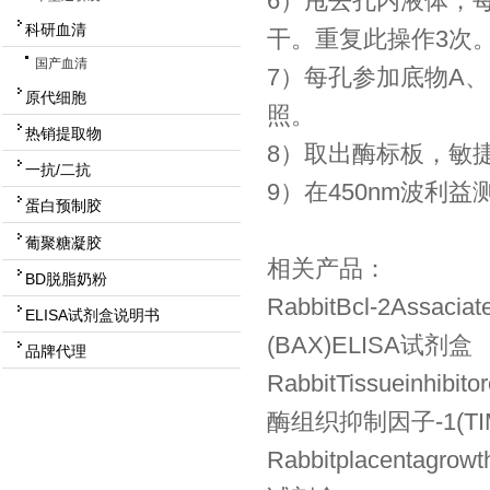
6）甩去孔内液体，
科研血清
干。重复此操作3次
国产血清
7）每孔参加底物A、
原代细胞
照。
热销提取物
8）取出酶标板，敏捷
一抗/二抗
9）在450nm波利
蛋白预制胶
葡聚糖凝胶
相关产品：
BD脱脂奶粉
RabbitBcl-2Assaci
ELISA试剂盒说明书
(BAX)ELISA试剂盒
品牌代理
RabbitTissueinhibi
酶组织抑制因子-1(TIM
Rabbitplacentagr