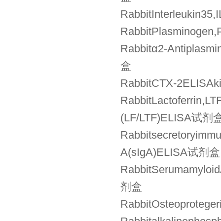
RabbitInterleuk
RabbitPlasminog
Rabbitα2-Antipla
盒
RabbitCTX-2EL
RabbitLactoferr
(LF/LTF)ELISA试剂
Rabbitsecretory
A(sIgA)ELISA试剂盒
RabbitSerumamy
剂盒
RabbitOsteoprot