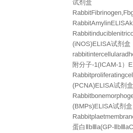
试剂盒
RabbitFibrinoge
RabbitAmylinELI
Rabbitinducibleni
(iNOS)ELISA试剂盒
rabbitintercellul
附分子-1(ICAM-1）
Rabbitproliferati
(PCNA)ELISA试剂
Rabbitbonemorpho
(BMPs)ELISA试剂盒
Rabbitplaetmembr
蛋白ⅡbⅢa(GP-ⅡbⅢa