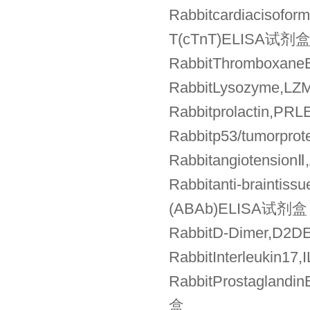
Rabbitcardiaciso
T(cTnT)ELISA试剂
RabbitThromboxa
RabbitLysozyme,
Rabbitprolactin
Rabbitp53/tumorpr
Rabbitangiotens
Rabbitanti-brain
(ABAb)ELISA试剂盒
RabbitD-Dimer,
RabbitInterleukin
RabbitProstagla
盒