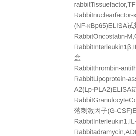
rabbitTissuefact
Rabbitnuclearfa
(NF-κBp65)ELISA
RabbitOncostati
RabbitInterleuki
盒
Rabbitthrombin-a
RabbitLipoprotei
A2(Lp-PLA2)ELIS
RabbitGranulocyte
落刺激因子(G-CSF)
RabbitInterleuk
Rabbitadramycin