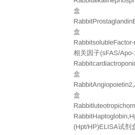
Rabbitalkalineph
盒
RabbitProstagla
盒
RabbitsolubleFact
相关因子(sFAS/Apo-
Rabbitcardiactro
盒
RabbitAngiopoie
盒
Rabbitluteotrop
RabbitHaptoglob
(Hpt/HP)ELISA试剂