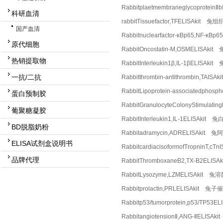
Rabbitplaetmembraneglycoprot
科研血清
rabbitTissuefactor,TFELISAkit
国产血清
Rabbitnuclearfactor-κBp65,NF
原代细胞
RabbitOncostatin-M,OSMELISA
热销提取物
RabbitInterleukin1β,IL-1βELI
一抗/二抗
Rabbitthrombin-antithrombin,T
RabbitLipoprotein-associatedp
蛋白预制胶
RabbitGranulocyteColonyStimu
葡聚糖凝胶
RabbitInterleukin1,IL-1ELISA
BD脱脂奶粉
Rabbitadramycin,ADRELISAkit
ELISA试剂盒说明书
RabbitcardiacisoformofTropni
品牌代理
RabbitThromboxaneB2,TX-B2ELI
RabbitLysozyme,LZMELISAkit 
Rabbitprolactin,PRLELISAkit 
Rabbitp53/tumorprotein,p53/TP53
RabbitangiotensionⅡ,ANG-ⅡELI