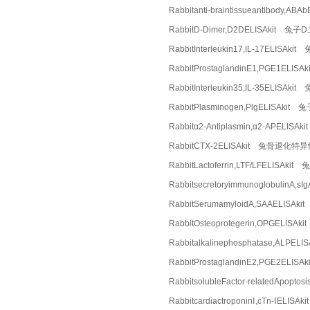
Rabbitanti-braintissueantibod
RabbitD-Dimer,D2DELISAkit 兔
RabbitInterleukin17,IL-17ELISA
RabbitProstaglandinE1,PGE1EL
RabbitInterleukin35,IL-35ELI
RabbitPlasminogen,PlgELISAki
Rabbitα2-Antiplasmin,α2-APEL
RabbitCTX-2ELISAkit 兔骨退化
RabbitLactoferrin,LTF/LFELIS
Rabbitsecretoryimmunoglobuli
RabbitSerumamyloidA,SAAELI
RabbitOsteoprotegerin,OPGELI
Rabbitalkalinephosphatase,AL
RabbitProstaglandinE2,PGE2EL
RabbitsolubleFactor-relatedAp
RabbitcardiactroponinⅠ,cTn-ⅠEL