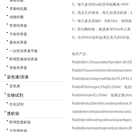
葡萄球菌
5）每孔参加80ul的亲和链酶素-HR
李斯特氏菌
6）甩去孔内液体，每孔加满洗刷液，
绿脓杆菌
7）每孔参加底物A、B各50ul，悄悄
常用培养基
8）取出酶标板，敏捷参加50ul停止
干粉培养基
9）在450nm波利益测定各孔的OD值
显色培养基
一次性培养基平板
相关产品：
即用型液体培养基
RabbitBcl-2AssaciatedXprotein
管装培养基
RabbitTissueinhibitorofmetall
染色液/溶液
Rabbitplacentagrowthfactor,P
染色液
RabbitFibrinogen,FbgELISAkit
生物试剂
RabbitAmylinELISAkit 兔胰淀素(Am
Rabbitinduciblenitricoxidesynt
生化试剂
rabbitintercellularadhesionmo
透析袋
Rabbitproliferatingcellnuclea
即用型透析袋
Rabbitbonemorphogeneticprote
干型透析袋