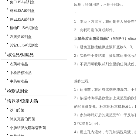
兔ELISA试剂盒
应用：科研用途，不用于临床。
鸡ELISA试剂盒
：
鸭ELISA试剂盒
1：本页下方留言，我司销售人员会在
植物ELISA试剂盒
2：向我司发传真或邮件。
农残类试剂盒
大鼠基质金属蛋白酶7（MMP-7）elis
其它ELISA试剂盒
1）避免直接接触停止液和底物A、B
标准品/对照品
2）实验中不要吃喝、抽烟或运用化妆
3）不要用嘴吸取试剂盒里的任何成份
农药标准品
中检所标准品
操作过程
中药标准品
1）运用前，将所有试剂充沛混匀。不
检测试剂盒
2）依据待测样品数量加上规范品的数
培养基/琼脂肉汤
的尽量做复孔。标本用标本稀释液1：1
沙门氏菌
3）参加稀释好后的规范品50ul于反
肺炎克雷伯氏菌
37℃温育1小时。
小肠结肠炎耶尔森氏菌
4）甩去孔内液体，每孔加满洗刷液，