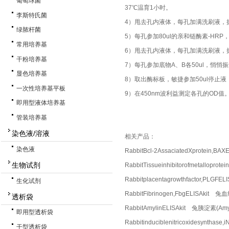
葡萄球菌
37℃温育1小时。
李斯特氏菌
4）甩去孔内液体，每孔加满洗刷液，
绿脓杆菌
5）每孔参加80ul的亲和链酶素-HR
常用培养基
6）甩去孔内液体，每孔加满洗刷液，
干粉培养基
7）每孔参加底物A、B各50ul，悄悄
显色培养基
8）取出酶标板，敏捷参加50ul停止
一次性培养基平板
9）在450nm波利益测定各孔的OD值
即用型液体培养基
管装培养基
染色液/溶液
相关产品：
染色液
RabbitBcl-2AssaciatedXprotein
生物试剂
RabbitTissueinhibitorofmetall
Rabbitplacentagrowthfactor,P
生化试剂
RabbitFibrinogen,FbgELISAkit
透析袋
RabbitAmylinELISAkit 兔胰淀素(Am
即用型透析袋
Rabbitinduciblenitricoxidesynt
干型透析袋