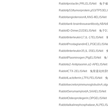
Rabbitprolactin,PRLELISAkit 
Rabbitp53/tumorprotein,p53/TP53
RabbitangiotensionⅡ,ANG-ⅡELI
Rabbitanti-braintissueantibod
RabbitD-Dimer,D2DELISAkit 兔
RabbitInterleukin17,IL-17ELISA
RabbitProstaglandinE1,PGE1EL
RabbitInterleukin35,IL-35ELI
RabbitPlasminogen,PlgELISAki
Rabbitα2-Antiplasmin,α2-APEL
RabbitCTX-2ELISAkit 兔骨退化
RabbitLactoferrin,LTF/LFELIS
Rabbitsecretoryimmunoglobuli
RabbitSerumamyloidA,SAAELI
RabbitOsteoprotegerin,OPGELI
Rabbitalkalinephosphatase,AL