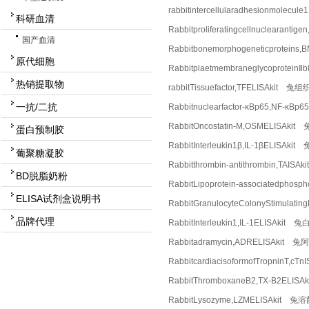
rabbitintercellularadhesionmo
科研血清
Rabbitproliferatingcellnuclea
国产血清
Rabbitbonemorphogeneticprote
原代细胞
Rabbitplaetmembraneglycoprot
热销提取物
rabbitTissuefactor,TFELISAkit
一抗/二抗
Rabbitnuclearfactor-κBp65,NF
RabbitOncostatin-M,OSMELISA
蛋白预制胶
RabbitInterleukin1β,IL-1βELI
葡聚糖凝胶
Rabbitthrombin-antithrombin,T
BD脱脂奶粉
RabbitLipoprotein-associatedp
ELISA试剂盒说明书
RabbitGranulocyteColonyStimu
品牌代理
RabbitInterleukin1,IL-1ELISA
Rabbitadramycin,ADRELISAkit
RabbitcardiacisoformofTropni
RabbitThromboxaneB2,TX-B2ELI
RabbitLysozyme,LZMELISAkit 