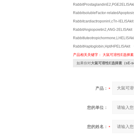
RabbitProstaglandinE2,PGE2EL
RabbitsolubleFactor-relatedAp
RabbitcardiactroponinⅠ,cTn-ⅠEL
RabbitAngiopoietin2,ANG-2ELI
Rabbitluteotropichormone,LHE
RabbitHaptoglobin,Hpt/HPELI
产品相关关键字：
大鼠可溶性E选择素（sE
如果你对
大鼠可溶性E选择素（sE-sel
产品：
您的单位：
您的姓名：