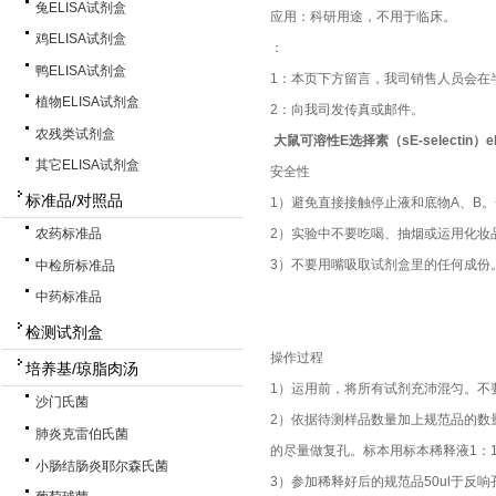
兔ELISA试剂盒
应用：科研用途，不用于临床。
鸡ELISA试剂盒
：
鸭ELISA试剂盒
1：本页下方留言，我司销售人员会在
植物ELISA试剂盒
2：向我司发传真或邮件。
农残类试剂盒
大鼠可溶性E选择素（sE-selectin）e
其它ELISA试剂盒
安全性
标准品/对照品
1）避免直接接触停止液和底物A、B
2）实验中不要吃喝、抽烟或运用化妆
农药标准品
3）不要用嘴吸取试剂盒里的任何成份
中检所标准品
中药标准品
检测试剂盒
操作过程
培养基/琼脂肉汤
1）运用前，将所有试剂充沛混匀。不
沙门氏菌
2）依据待测样品数量加上规范品的数
肺炎克雷伯氏菌
的尽量做复孔。标本用标本稀释液1：1
小肠结肠炎耶尔森氏菌
3）参加稀释好后的规范品50ul于反