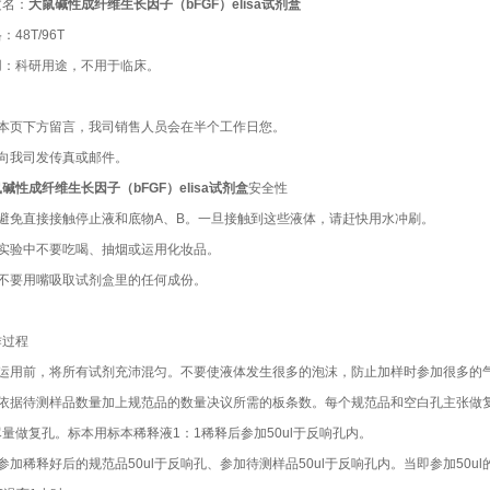
文名：
大鼠碱性成纤维生长因子（bFGF）elisa试剂盒
：48T/96T
用：科研用途，不用于临床。
：本页下方留言，我司销售人员会在半个工作日您。
：向我司发传真或邮件。
碱性成纤维生长因子（bFGF）elisa试剂盒
安全性
）避免直接接触停止液和底物A、B。一旦接触到这些液体，请赶快用水冲刷。
）实验中不要吃喝、抽烟或运用化妆品。
）不要用嘴吸取试剂盒里的任何成份。
作过程
）运用前，将所有试剂充沛混匀。不要使液体发生很多的泡沫，防止加样时参加很多的
）依据待测样品数量加上规范品的数量决议所需的板条数。每个规范品和空白孔主张做
量做复孔。标本用标本稀释液1：1稀释后参加50ul于反响孔内。
参加稀释好后的规范品50ul于反响孔、参加待测样品50ul于反响孔内。当即参加50