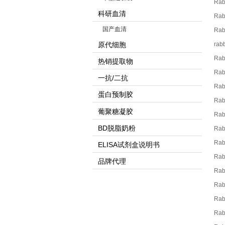
Rab
科研血清
Rab
国产血清
Rab
原代细胞
rab
Rab
热销提取物
Rab
一抗/二抗
Rab
蛋白预制胶
Rab
葡聚糖凝胶
Rab
BD脱脂奶粉
Rab
Rab
ELISA试剂盒说明书
Ra
品牌代理
Rab
Rab
Ra
Rab