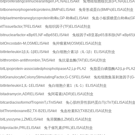
bitproliferatingcellnuclearantigen,PCNAELISAkit 兔增殖细胞核抗原(PCNA)EL
bitbonemorphogeneticproteins,BMPsELISAkit 兔骨形成蛋白(BMPs)ELISA试剂盒
bitplaetmembraneglycoproteinⅡbⅢa,GP-ⅡbⅢaELISAkit 兔血小板膜糖蛋白ⅡbⅢa(
bitTissuefactor,TFELISAkit 兔组织因子(TF)ELISA试剂盒
bitnuclearfactor-κBp65,NF-κBp65ELISAkit 兔核因子κB亚基p65亲和肽(NF-κBp6
bitOncostatin-M,OSMELISAkit 兔抑瘤素M(OSM)ELISA试剂盒
bitInterleukin1β,IL-1βELISAkit 兔白细胞介素1β（IL-1β）ELISA试剂盒
bitthrombin-antithrombin,TAISAkit 兔抗凝血酶(TAT)ELISA试剂盒
bitLipoprotein-associatedphospholipaseA2,Lp-PLA2 兔脂蛋白磷脂酶A2(Lp-PL
bitGranulocyteColonyStimulatingFactor,G-CSFELISAkit 兔粒细胞集落刺激因子(
bitInterleukin1,IL-1ELISAkit 兔白细胞介素1（IL-1）ELISA试剂盒
bbitadramycin,ADRELISAkit 兔阿霉素(ADR)ELISA试剂盒
bitcardiacisoformofTropninT,cTnISAkit 兔心肌特异性肌钙蛋白T(cTnT)ELISA试剂
bitThromboxaneB2,TX-B2ELISAkit 兔血栓素B2(TXB2)ELISA试剂盒
bbitLysozyme,LZMELISAkit 兔溶菌酶(LZM)ELISA试剂盒
bitprolactin,PRLELISAkit 兔子催乳素(PRL)ELISA试剂盒