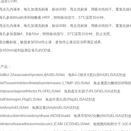
℃温育1小时。
）甩去孔内液体，每孔加满洗刷液，振动30秒，甩去洗刷液，用吸水纸拍干。重复此操
每孔参加80ul的亲和链酶素-HRP，悄悄振动混匀，37℃温育30分钟。
）甩去孔内液体，每孔加满洗刷液，振动30秒，甩去洗刷液，用吸水纸拍干。重复此操
每孔参加底物A、B各50ul，悄悄振动混匀，37℃温育10分钟。防止光照。
）取出酶标板，敏捷参加50ul停止液，参加停止液后应当即测定成果。
在450nm波利益测定各孔的OD值。
关产品：
bitBcl-2AssaciatedXprotein,BAXELISAkit 兔Bcl-2相关X蛋白(BAX)ELISA试剂盒
bitTissueinhibitorofmetalloproteinases-1,TIMP-1ELISAkit 兔金属蛋白酶组织抑
bitplacentagrowthfactor,PLGFELISAkit 兔胎盘生长因子(PLGF)ELISA试剂盒
bitFibrinogen,FbgELISAkit 兔血纤蛋白原(Fbg)ELISA试剂盒
bitAmylinELISAkit 兔胰淀素(Amylin)ELISA试剂盒
bitinduciblenitricoxidesynthase,iNOSElisakit 兔诱导型NO合酶(iNOS)ELISA试剂
bitintercellularadhesionmolecule1,ICAM-1/CD54ELISAkit 兔细胞间粘附分子-1