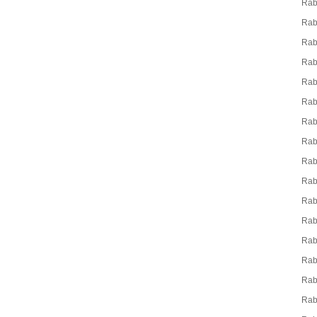
Rab
Rab
Rab
Ra
Rab
Rab
Rab
Rab
Rab
Ra
Rab
Rab
Ra
Rab
Rab
Rab