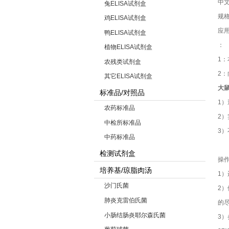
中
兔ELISA试剂盒
规格
鸡ELISA试剂盒
应
鸭ELISA试剂盒
：
植物ELISA试剂盒
1
农残类试剂盒
2
其它ELISA试剂盒
大鼠
标准品/对照品
1
农药标准品
2
中检所标准品
3
中药标准品
检测试剂盒
操
培养基/琼脂肉汤
1
沙门氏菌
2
肺炎克雷伯氏菌
的尽
小肠结肠炎耶尔森氏菌
3）