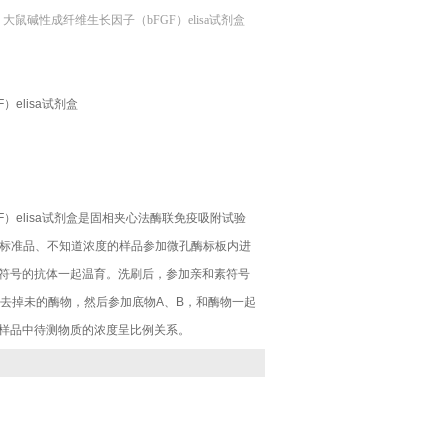
 大鼠碱性成纤维生长因子（bFGF）elisa试剂盒
elisa试剂盒
F）elisa试剂盒是固相夹心法酶联免疫吸附试验
度的标准品、不知道浓度的样品参加微孔酶标板内进
符号的抗体一起温育。洗刷后，参加亲和素符号
，去掉未的酶物，然后参加底物A、B，和酶物一起
样品中待测物质的浓度呈比例关系。