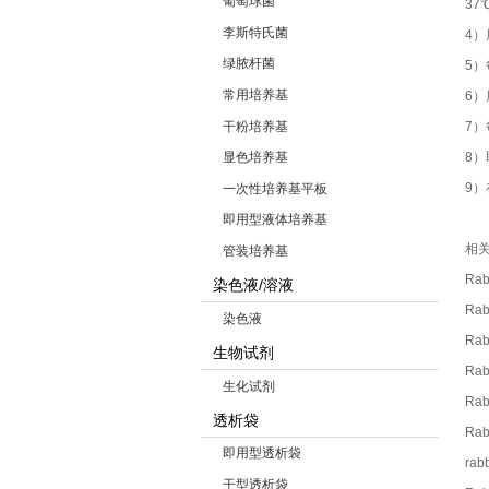
葡萄球菌
37
李斯特氏菌
4
绿脓杆菌
5）
常用培养基
6
干粉培养基
7）
8
显色培养基
9）
一次性培养基平板
即用型液体培养基
相
管装培养基
Rab
染色液/溶液
Rab
染色液
Rab
生物试剂
Rab
生化试剂
Rab
透析袋
Rab
即用型透析袋
rab
干型透析袋