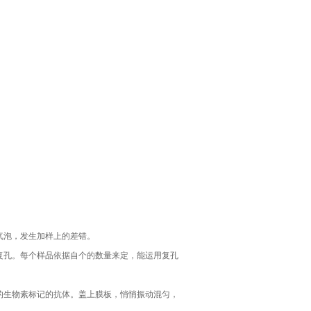
气泡，发生加样上的差错。
复孔。每个样品依据自个的数量来定，能运用复孔
ul的生物素标记的抗体。盖上膜板，悄悄振动混匀，