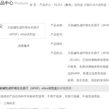
产品中心
Products
首 页
>
产品中心
>
ELISA（酶免）试剂盒
大鼠ELISA试剂盒
>
产品名称：
大鼠碱性成纤维生长因子（bFGF）
产品型号：
产品报价：
点击放大
产品特点：
大鼠碱性成纤维生长因子（bFG
（ELISA）.已知待测物质浓
行检查。先将待测物质和生物素
过的HRP。再通过温育和洗刷
效果。发生色彩。色彩的深浅和
鼠碱性成纤维生长因子（bFGF）elisa试剂盒
的详细资料：
页描述的产品仅供科学实验研究使用，不用于临床，非医疗器械，不做其他用途。
牌：上海哈灵