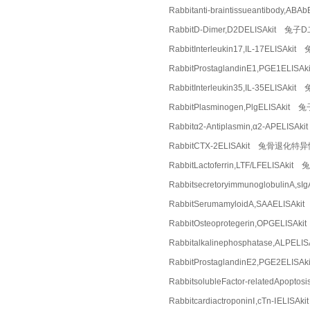
Rabbitanti-braintissueantibod
RabbitD-Dimer,D2DELISAkit 兔
RabbitInterleukin17,IL-17ELISA
RabbitProstaglandinE1,PGE1EL
RabbitInterleukin35,IL-35ELI
RabbitPlasminogen,PlgELISAki
Rabbitα2-Antiplasmin,α2-APEL
RabbitCTX-2ELISAkit 兔骨退化
RabbitLactoferrin,LTF/LFELIS
Rabbitsecretoryimmunoglobuli
RabbitSerumamyloidA,SAAELI
RabbitOsteoprotegerin,OPGELI
Rabbitalkalinephosphatase,AL
RabbitProstaglandinE2,PGE2EL
RabbitsolubleFactor-relatedAp
RabbitcardiactroponinⅠ,cTn-ⅠEL