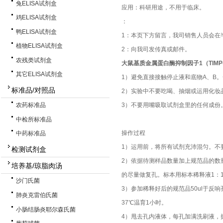
兔ELISA试剂盒
应用：科研用途，不用于临床。
鸡ELISA试剂盒
：
鸭ELISA试剂盒
1：本页下方留言，我司销售人员会在
植物ELISA试剂盒
2：向我司发传真或邮件。
农残类试剂盒
大鼠基质金属蛋白酶抑制因子1（TIMP-1
其它ELISA试剂盒
1）避免直接接触停止液和底物A、B
标准品/对照品
2）实验中不要吃喝、抽烟或运用化妆
3）不要用嘴吸取试剂盒里的任何成份
农药标准品
中检所标准品
操作过程
中药标准品
1）运用前，将所有试剂充沛混匀。不
检测试剂盒
2）依据待测样品数量加上规范品的数
培养基/琼脂肉汤
的尽量做复孔。标本用标本稀释液1：1
沙门氏菌
3）参加稀释好后的规范品50ul于反
肺炎克雷伯氏菌
37℃温育1小时。
小肠结肠炎耶尔森氏菌
4）甩去孔内液体，每孔加满洗刷液，