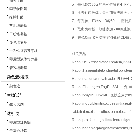
葡萄球菌
5）每孔参加80ul的亲和链酶素-HR
李斯特氏菌
6）甩去孔内液体，每孔加满洗刷液，
绿脓杆菌
7）每孔参加底物A、B各50ul，悄悄
常用培养基
8）取出酶标板，敏捷参加50ul停止
干粉培养基
9）在450nm波利益测定各孔的OD值
显色培养基
一次性培养基平板
相关产品：
即用型液体培养基
RabbitBcl-2AssaciatedXprotein
管装培养基
RabbitTissueinhibitorofmetall
染色液/溶液
Rabbitplacentagrowthfactor,P
染色液
RabbitFibrinogen,FbgELISAkit
生物试剂
RabbitAmylinELISAkit 兔胰淀素(Am
Rabbitinduciblenitricoxidesynt
生化试剂
rabbitintercellularadhesionmo
透析袋
Rabbitproliferatingcellnuclea
即用型透析袋
Rabbitbonemorphogeneticprote
干型透析袋