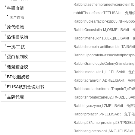
Rabbitplaetmembraneglycoprot
科研血清
rabbitTissuefactor,TFELISAkit
国产血清
Rabbitnuclearfactor-κBp65,NF
原代细胞
RabbitOncostatin-M,OSMELISA
热销提取物
RabbitInterleukin1β,IL-1βELI
一抗/二抗
Rabbitthrombin-antithrombin,T
RabbitLipoprotein-associatedp
蛋白预制胶
RabbitGranulocyteColonyStimu
葡聚糖凝胶
RabbitInterleukin1,IL-1ELISA
BD脱脂奶粉
Rabbitadramycin,ADRELISAkit
ELISA试剂盒说明书
RabbitcardiacisoformofTropni
品牌代理
RabbitThromboxaneB2,TX-B2ELI
RabbitLysozyme,LZMELISAkit 
Rabbitprolactin,PRLELISAkit 
Rabbitp53/tumorprotein,p53/TP53
RabbitangiotensionⅡ,ANG-ⅡELI