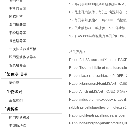
葡萄球菌
5）每孔参加80ul的亲和链酶素-HR
李斯特氏菌
6）甩去孔内液体，每孔加满洗刷液，
绿脓杆菌
7）每孔参加底物A、B各50ul，悄悄
常用培养基
8）取出酶标板，敏捷参加50ul停止
干粉培养基
9）在450nm波利益测定各孔的OD值
显色培养基
一次性培养基平板
相关产品：
即用型液体培养基
RabbitBcl-2AssaciatedXprotein
管装培养基
RabbitTissueinhibitorofmetall
染色液/溶液
Rabbitplacentagrowthfactor,P
染色液
RabbitFibrinogen,FbgELISAkit
生物试剂
RabbitAmylinELISAkit 兔胰淀素(Am
Rabbitinduciblenitricoxidesynt
生化试剂
rabbitintercellularadhesionmo
透析袋
Rabbitproliferatingcellnuclea
即用型透析袋
Rabbitbonemorphogeneticprote
干型透析袋