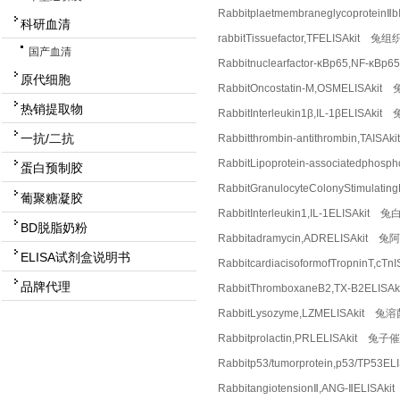
Rabbitplaetmembraneglycoprot
科研血清
rabbitTissuefactor,TFELISAkit
国产血清
Rabbitnuclearfactor-κBp65,NF
原代细胞
RabbitOncostatin-M,OSMELISA
热销提取物
RabbitInterleukin1β,IL-1βELI
一抗/二抗
Rabbitthrombin-antithrombin,T
RabbitLipoprotein-associatedp
蛋白预制胶
RabbitGranulocyteColonyStimu
葡聚糖凝胶
RabbitInterleukin1,IL-1ELISA
BD脱脂奶粉
Rabbitadramycin,ADRELISAkit
ELISA试剂盒说明书
RabbitcardiacisoformofTropni
品牌代理
RabbitThromboxaneB2,TX-B2ELI
RabbitLysozyme,LZMELISAkit 
Rabbitprolactin,PRLELISAkit 
Rabbitp53/tumorprotein,p53/TP53
RabbitangiotensionⅡ,ANG-ⅡELI