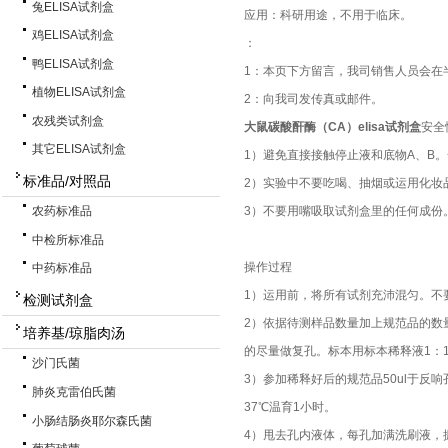
兔ELISA试剂盒
应用：科研用途，不用于临床。
鸡ELISA试剂盒
：
鸭ELISA试剂盒
1：本页下方留言，我司销售人员会在
植物ELISA试剂盒
2：向我司发传真或邮件。
农残类试剂盒
大鼠碳酸酐酶（CA）elisa试剂盒
安全
其它ELISA试剂盒
1）避免直接接触停止液和底物A、B
标准品/对照品
2）实验中不要吃喝、抽烟或运用化妆
3）不要用嘴吸取试剂盒里的任何成份
农药标准品
中检所标准品
操作过程
中药标准品
1）运用前，将所有试剂充沛混匀。不
检测试剂盒
2）依据待测样品数量加上规范品的数
培养基/琼脂肉汤
的尽量做复孔。标本用标本稀释液1：1
沙门氏菌
3）参加稀释好后的规范品50ul于反
肺炎克雷伯氏菌
37℃温育1小时。
小肠结肠炎耶尔森氏菌
4）甩去孔内液体，每孔加满洗刷液，