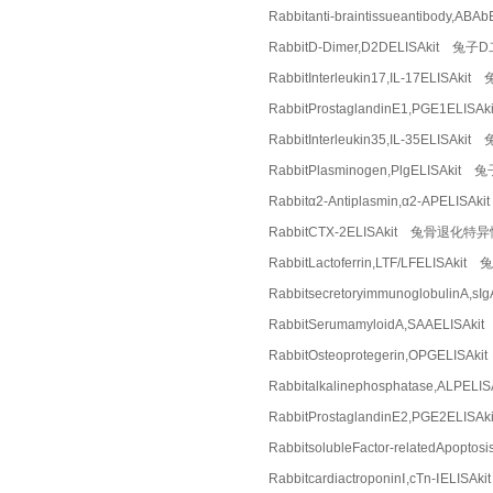
Rabbitanti-braintissueantibod
RabbitD-Dimer,D2DELISAkit 兔
RabbitInterleukin17,IL-17ELISA
RabbitProstaglandinE1,PGE1EL
RabbitInterleukin35,IL-35ELI
RabbitPlasminogen,PlgELISAki
Rabbitα2-Antiplasmin,α2-APEL
RabbitCTX-2ELISAkit 兔骨退化
RabbitLactoferrin,LTF/LFELIS
Rabbitsecretoryimmunoglobuli
RabbitSerumamyloidA,SAAELI
RabbitOsteoprotegerin,OPGELI
Rabbitalkalinephosphatase,AL
RabbitProstaglandinE2,PGE2EL
RabbitsolubleFactor-relatedAp
RabbitcardiactroponinⅠ,cTn-ⅠEL