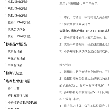
兔ELISA试剂盒
应用：科研用途，不用于临床。
鸡ELISA试剂盒
：
鸭ELISA试剂盒
1：本页下方留言，我司销售人员会在
植物ELISA试剂盒
2：向我司发传真或邮件。
农残类试剂盒
大鼠血红素氧合酶1（HO-1） elisa试
其它ELISA试剂盒
1）避免直接接触停止液和底物A、B
标准品/对照品
2）实验中不要吃喝、抽烟或运用化妆
3）不要用嘴吸取试剂盒里的任何成份
农药标准品
中检所标准品
操作过程
中药标准品
1）运用前，将所有试剂充沛混匀。不
检测试剂盒
2）依据待测样品数量加上规范品的数
培养基/琼脂肉汤
的尽量做复孔。标本用标本稀释液1：1
沙门氏菌
3）参加稀释好后的规范品50ul于反
肺炎克雷伯氏菌
37℃温育1小时。
小肠结肠炎耶尔森氏菌
4）甩去孔内液体，每孔加满洗刷液，