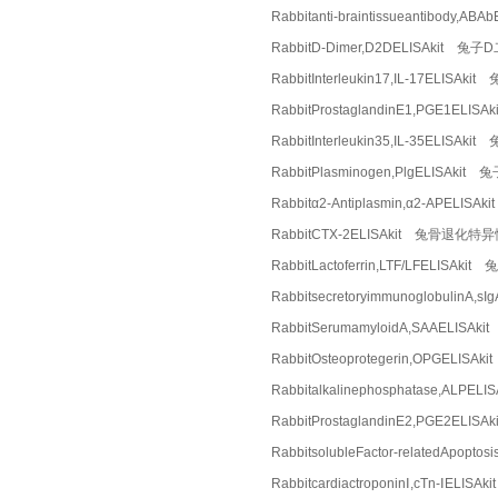
Rabbitanti-braintissueantibod
RabbitD-Dimer,D2DELISAkit 兔
RabbitInterleukin17,IL-17ELISA
RabbitProstaglandinE1,PGE1EL
RabbitInterleukin35,IL-35ELI
RabbitPlasminogen,PlgELISAki
Rabbitα2-Antiplasmin,α2-APEL
RabbitCTX-2ELISAkit 兔骨退化
RabbitLactoferrin,LTF/LFELIS
Rabbitsecretoryimmunoglobuli
RabbitSerumamyloidA,SAAELI
RabbitOsteoprotegerin,OPGELI
Rabbitalkalinephosphatase,AL
RabbitProstaglandinE2,PGE2EL
RabbitsolubleFactor-relatedAp
RabbitcardiactroponinⅠ,cTn-ⅠEL