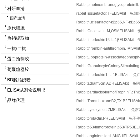
Rabbitplaetmembraneglycoprot
科研血清
rabbitTissuefactor,TFELISAkit
国产血清
Rabbitnuclearfactor-κBp65,NF
原代细胞
RabbitOncostatin-M,OSMELISA
热销提取物
RabbitInterleukin1β,IL-1βELI
一抗/二抗
Rabbitthrombin-antithrombin,T
RabbitLipoprotein-associatedp
蛋白预制胶
RabbitGranulocyteColonyStimu
葡聚糖凝胶
RabbitInterleukin1,IL-1ELISA
BD脱脂奶粉
Rabbitadramycin,ADRELISAkit
ELISA试剂盒说明书
RabbitcardiacisoformofTropni
品牌代理
RabbitThromboxaneB2,TX-B2ELI
RabbitLysozyme,LZMELISAkit 
Rabbitprolactin,PRLELISAkit 
Rabbitp53/tumorprotein,p53/TP53
RabbitangiotensionⅡ,ANG-ⅡELI