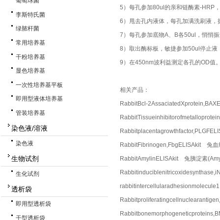
葡萄球菌
5）每孔参加80ul的亲和链酶素-HR
李斯特氏菌
6）甩去孔内液体，每孔加满洗刷液，
绿脓杆菌
7）每孔参加底物A、B各50ul，悄悄
常用培养基
8）取出酶标板，敏捷参加50ul停止
干粉培养基
9）在450nm波利益测定各孔的OD值
显色培养基
一次性培养基平板
相关产品：
即用型液体培养基
RabbitBcl-2AssaciatedXprotein
管装培养基
RabbitTissueinhibitorofmetall
染色液/溶液
Rabbitplacentagrowthfactor,P
染色液
RabbitFibrinogen,FbgELISAkit
生物试剂
RabbitAmylinELISAkit 兔胰淀素(Am
Rabbitinduciblenitricoxidesynt
生化试剂
rabbitintercellularadhesionmo
透析袋
Rabbitproliferatingcellnuclea
即用型透析袋
Rabbitbonemorphogeneticprote
干型透析袋