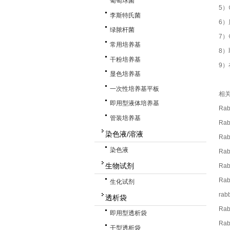
葡萄球菌
5）
李斯特氏菌
6
绿脓杆菌
7）
常用培养基
8
干粉培养基
9）
显色培养基
一次性培养基平板
相
即用型液体培养基
Rab
管装培养基
Rab
染色液/溶液
Rab
染色液
Rab
生物试剂
Rab
Rab
生化试剂
rab
透析袋
Rab
即用型透析袋
Rab
干型透析袋