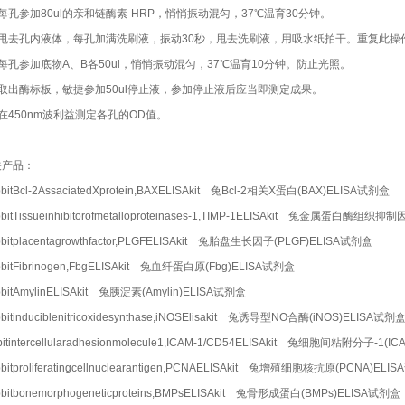
每孔参加80ul的亲和链酶素-HRP，悄悄振动混匀，37℃温育30分钟。
）甩去孔内液体，每孔加满洗刷液，振动30秒，甩去洗刷液，用吸水纸拍干。重复此操
每孔参加底物A、B各50ul，悄悄振动混匀，37℃温育10分钟。防止光照。
）取出酶标板，敏捷参加50ul停止液，参加停止液后应当即测定成果。
在450nm波利益测定各孔的OD值。
关产品：
bitBcl-2AssaciatedXprotein,BAXELISAkit 兔Bcl-2相关X蛋白(BAX)ELISA试剂盒
bitTissueinhibitorofmetalloproteinases-1,TIMP-1ELISAkit 兔金属蛋白酶组织抑
bitplacentagrowthfactor,PLGFELISAkit 兔胎盘生长因子(PLGF)ELISA试剂盒
bitFibrinogen,FbgELISAkit 兔血纤蛋白原(Fbg)ELISA试剂盒
bitAmylinELISAkit 兔胰淀素(Amylin)ELISA试剂盒
bitinduciblenitricoxidesynthase,iNOSElisakit 兔诱导型NO合酶(iNOS)ELISA试剂
bitintercellularadhesionmolecule1,ICAM-1/CD54ELISAkit 兔细胞间粘附分子-1
bitproliferatingcellnuclearantigen,PCNAELISAkit 兔增殖细胞核抗原(PCNA)EL
bitbonemorphogeneticproteins,BMPsELISAkit 兔骨形成蛋白(BMPs)ELISA试剂盒