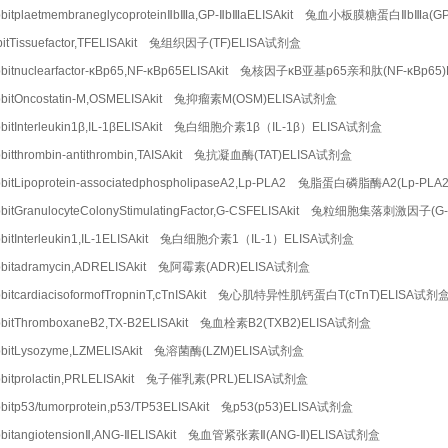
bitplaetmembraneglycoproteinⅡbⅢa,GP-ⅡbⅢaELISAkit 兔血小板膜糖蛋白ⅡbⅢa(
bitTissuefactor,TFELISAkit 兔组织因子(TF)ELISA试剂盒
bitnuclearfactor-κBp65,NF-κBp65ELISAkit 兔核因子κB亚基p65亲和肽(NF-κBp6
bitOncostatin-M,OSMELISAkit 兔抑瘤素M(OSM)ELISA试剂盒
bitInterleukin1β,IL-1βELISAkit 兔白细胞介素1β（IL-1β）ELISA试剂盒
bitthrombin-antithrombin,TAISAkit 兔抗凝血酶(TAT)ELISA试剂盒
bitLipoprotein-associatedphospholipaseA2,Lp-PLA2 兔脂蛋白磷脂酶A2(Lp-PL
bitGranulocyteColonyStimulatingFactor,G-CSFELISAkit 兔粒细胞集落刺激因子(
bitInterleukin1,IL-1ELISAkit 兔白细胞介素1（IL-1）ELISA试剂盒
bbitadramycin,ADRELISAkit 兔阿霉素(ADR)ELISA试剂盒
bitcardiacisoformofTropninT,cTnISAkit 兔心肌特异性肌钙蛋白T(cTnT)ELISA试剂
bitThromboxaneB2,TX-B2ELISAkit 兔血栓素B2(TXB2)ELISA试剂盒
bbitLysozyme,LZMELISAkit 兔溶菌酶(LZM)ELISA试剂盒
bitprolactin,PRLELISAkit 兔子催乳素(PRL)ELISA试剂盒
bitp53/tumorprotein,p53/TP53ELISAkit 兔p53(p53)ELISA试剂盒
bitangiotensionⅡ,ANG-ⅡELISAkit 兔血管紧张素Ⅱ(ANG-Ⅱ)ELISA试剂盒