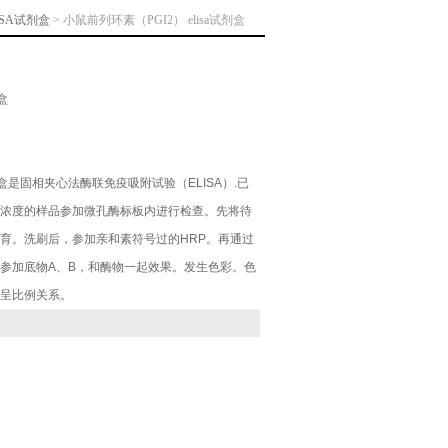
ISA试剂盒
> 小鼠前列环素（PGI2） elisa试剂盒
盒
试剂盒是固相夹心法酶联免疫吸附试验（ELISA）.已
浓度的样品参加微孔酶标板内进行检查。先将待
育。洗刷后，参加亲和素符号过的HRP。再通过
参加底物A、B，和酶物一起效果。发生色彩。色
呈比例关系。