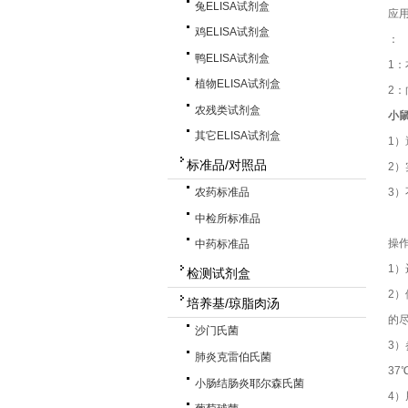
兔ELISA试剂盒
应
鸡ELISA试剂盒
：
鸭ELISA试剂盒
1
植物ELISA试剂盒
2
农残类试剂盒
小鼠
其它ELISA试剂盒
1
标准品/对照品
2
3
农药标准品
中检所标准品
操
中药标准品
1
检测试剂盒
2
培养基/琼脂肉汤
的尽
沙门氏菌
3）
肺炎克雷伯氏菌
37
小肠结肠炎耶尔森氏菌
4