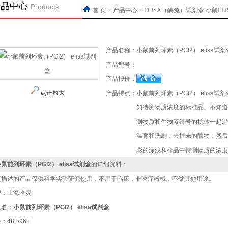
产品中心
Products
首 页
>
产品中心
>
ELISA（酶免）试剂盒
小鼠EL
产品名称：
小鼠前列环素（PGI2） elisa试剂
产品型号：
产品报价：
点击放大
产品特点：
小鼠前列环素（PGI2） elisa
知待测物质浓度的标准品、不知道
测物质和生物素符号的抗体一起温
温育和洗刷，去掉未的酶物，然后
彩的深浅和样品中待测物质的浓度
鼠前列环素（PGI2） elisa试剂盒
的详细资料：
页描述的产品仅供科学实验研究使用，不用于临床，非医疗器械，不做其他用途。
牌：上海哈灵
文名：
小鼠前列环素（PGI2） elisa试剂盒
：48T/96T