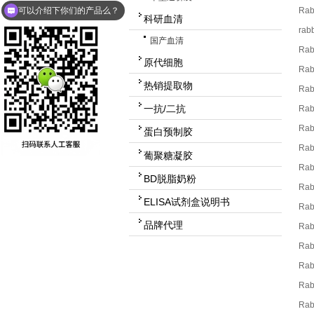
可以介绍下你们的产品么？
Rab
科研血清
rab
国产血清
Rab
原代细胞
Rab
热销提取物
Rab
一抗/二抗
Rab
Rab
蛋白预制胶
Rab
葡聚糖凝胶
Rab
BD脱脂奶粉
Ra
ELISA试剂盒说明书
Rab
品牌代理
Rab
Ra
Rab
Rab
Rab