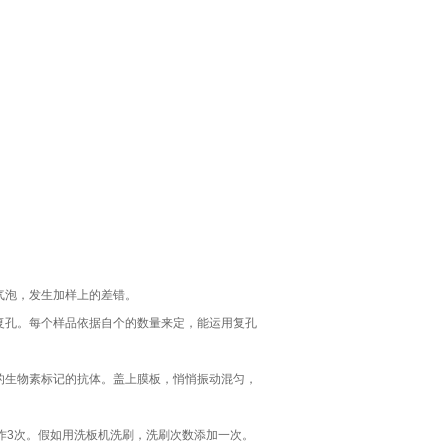
气泡，发生加样上的差错。
复孔。每个样品依据自个的数量来定，能运用复孔
ul的生物素标记的抗体。盖上膜板，悄悄振动混匀，
作3次。假如用洗板机洗刷，洗刷次数添加一次。