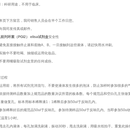
用：科研用途，不用于临床。
：本页下方留言，我司销售人员会在半个工作日您。
：向我司发传真或邮件。
前列环素（PGI2） elisa试剂盒
安全性
）避免直接接触停止液和底物A、B。一旦接触到这些液体，请赶快用水冲刷。
）实验中不要吃喝、抽烟或运用化妆品。
）不要用嘴吸取试剂盒里的任何成份。
作过程
）运用前，将所有试剂充沛混匀。不要使液体发生很多的泡沫，防止加样时参加很多的
）依据待测样品数量加上规范品的数量决议所需的板条数。每个规范品和空白孔主张做
量做复孔。标本用标本稀释液1：1稀释后参加50ul于反响孔内。
参加稀释好后的规范品50ul于反响孔、参加待测样品50ul于反响孔内。当即参加50
℃温育1小时。
）甩去孔内液体，每孔加满洗刷液，振动30秒，甩去洗刷液，用吸水纸拍干。重复此操