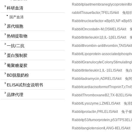
Rabbitplaetmembraneglycoprot
科研血清
rabbitTissuefactor,TFELISAkit
国产血清
Rabbitnuclearfactor-κBp65,NF
原代细胞
RabbitOncostatin-M,OSMELISA
热销提取物
RabbitInterleukin1β,IL-1βELI
一抗/二抗
Rabbitthrombin-antithrombin,T
RabbitLipoprotein-associatedp
蛋白预制胶
RabbitGranulocyteColonyStimu
葡聚糖凝胶
RabbitInterleukin1,IL-1ELISA
BD脱脂奶粉
Rabbitadramycin,ADRELISAkit
ELISA试剂盒说明书
RabbitcardiacisoformofTropni
品牌代理
RabbitThromboxaneB2,TX-B2ELI
RabbitLysozyme,LZMELISAkit 
Rabbitprolactin,PRLELISAkit 
Rabbitp53/tumorprotein,p53/TP53
RabbitangiotensionⅡ,ANG-ⅡELI