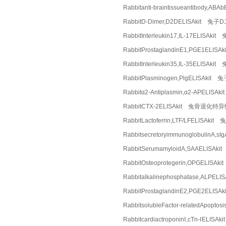
Rabbitanti-braintissueantibod
RabbitD-Dimer,D2DELISAkit 兔
RabbitInterleukin17,IL-17ELISA
RabbitProstaglandinE1,PGE1EL
RabbitInterleukin35,IL-35ELI
RabbitPlasminogen,PlgELISAki
Rabbitα2-Antiplasmin,α2-APEL
RabbitCTX-2ELISAkit 兔骨退化
RabbitLactoferrin,LTF/LFELIS
Rabbitsecretoryimmunoglobuli
RabbitSerumamyloidA,SAAELI
RabbitOsteoprotegerin,OPGELI
Rabbitalkalinephosphatase,AL
RabbitProstaglandinE2,PGE2EL
RabbitsolubleFactor-relatedAp
RabbitcardiactroponinⅠ,cTn-ⅠEL