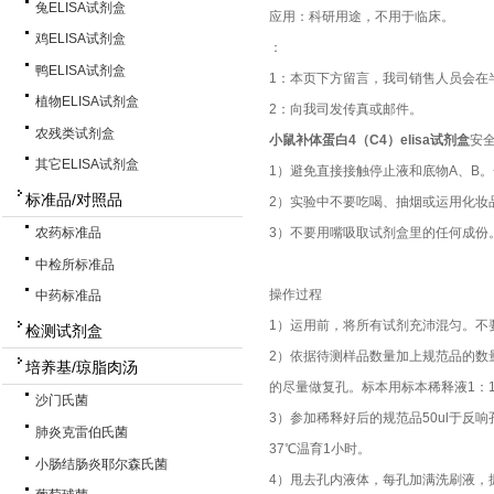
兔ELISA试剂盒
应用：科研用途，不用于临床。
鸡ELISA试剂盒
：
鸭ELISA试剂盒
1：本页下方留言，我司销售人员会在
植物ELISA试剂盒
2：向我司发传真或邮件。
农残类试剂盒
小鼠补体蛋白4（C4）elisa试剂盒
安
其它ELISA试剂盒
1）避免直接接触停止液和底物A、B
标准品/对照品
2）实验中不要吃喝、抽烟或运用化妆
3）不要用嘴吸取试剂盒里的任何成份
农药标准品
中检所标准品
操作过程
中药标准品
1）运用前，将所有试剂充沛混匀。不
检测试剂盒
2）依据待测样品数量加上规范品的数
培养基/琼脂肉汤
的尽量做复孔。标本用标本稀释液1：1
沙门氏菌
3）参加稀释好后的规范品50ul于反
肺炎克雷伯氏菌
37℃温育1小时。
小肠结肠炎耶尔森氏菌
4）甩去孔内液体，每孔加满洗刷液，