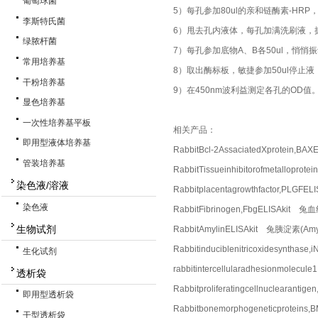
葡萄球菌
5）每孔参加80ul的亲和链酶素-HR
李斯特氏菌
6）甩去孔内液体，每孔加满洗刷液，
绿脓杆菌
7）每孔参加底物A、B各50ul，悄悄
常用培养基
8）取出酶标板，敏捷参加50ul停止
干粉培养基
9）在450nm波利益测定各孔的OD值
显色培养基
一次性培养基平板
相关产品：
即用型液体培养基
RabbitBcl-2AssaciatedXprotein
管装培养基
RabbitTissueinhibitorofmetall
染色液/溶液
Rabbitplacentagrowthfactor,P
染色液
RabbitFibrinogen,FbgELISAkit
生物试剂
RabbitAmylinELISAkit 兔胰淀素(Am
Rabbitinduciblenitricoxidesynt
生化试剂
rabbitintercellularadhesionmo
透析袋
Rabbitproliferatingcellnuclea
即用型透析袋
Rabbitbonemorphogeneticprote
干型透析袋