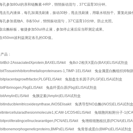
每孔参加80ul的亲和链酶素-HRP，悄悄振动混匀，37℃温育30分钟。
）甩去孔内液体，每孔加满洗刷液，振动30秒，甩去洗刷液，用吸水纸拍干。重复此操
每孔参加底物A、B各50ul，悄悄振动混匀，37℃温育10分钟。防止光照。
）取出酶标板，敏捷参加50ul停止液，参加停止液后应当即测定成果。
在450nm波利益测定各孔的OD值。
关产品：
bitBcl-2AssaciatedXprotein,BAXELISAkit 兔Bcl-2相关X蛋白(BAX)ELISA试剂盒
bitTissueinhibitorofmetalloproteinases-1,TIMP-1ELISAkit 兔金属蛋白酶组织抑
bitplacentagrowthfactor,PLGFELISAkit 兔胎盘生长因子(PLGF)ELISA试剂盒
bitFibrinogen,FbgELISAkit 兔血纤蛋白原(Fbg)ELISA试剂盒
bitAmylinELISAkit 兔胰淀素(Amylin)ELISA试剂盒
bitinduciblenitricoxidesynthase,iNOSElisakit 兔诱导型NO合酶(iNOS)ELISA试剂
bitintercellularadhesionmolecule1,ICAM-1/CD54ELISAkit 兔细胞间粘附分子-1
bitproliferatingcellnuclearantigen,PCNAELISAkit 兔增殖细胞核抗原(PCNA)EL
bitbonemorphogeneticproteins,BMPsELISAkit 兔骨形成蛋白(BMPs)ELISA试剂盒