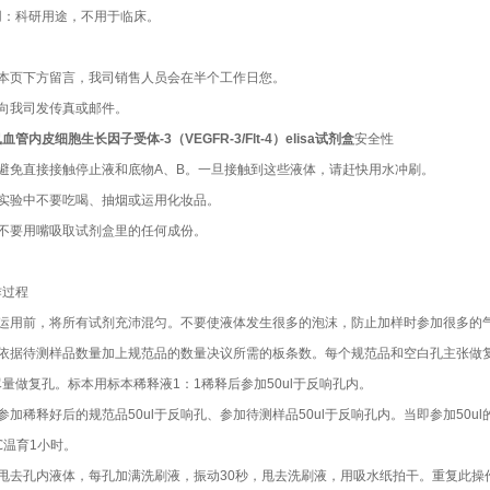
用：科研用途，不用于临床。
：本页下方留言，我司销售人员会在半个工作日您。
：向我司发传真或邮件。
血管内皮细胞生长因子受体-3（VEGFR-3/Flt-4）elisa试剂盒
安全性
）避免直接接触停止液和底物A、B。一旦接触到这些液体，请赶快用水冲刷。
）实验中不要吃喝、抽烟或运用化妆品。
）不要用嘴吸取试剂盒里的任何成份。
作过程
）运用前，将所有试剂充沛混匀。不要使液体发生很多的泡沫，防止加样时参加很多的
）依据待测样品数量加上规范品的数量决议所需的板条数。每个规范品和空白孔主张做
量做复孔。标本用标本稀释液1：1稀释后参加50ul于反响孔内。
参加稀释好后的规范品50ul于反响孔、参加待测样品50ul于反响孔内。当即参加50
℃温育1小时。
）甩去孔内液体，每孔加满洗刷液，振动30秒，甩去洗刷液，用吸水纸拍干。重复此操