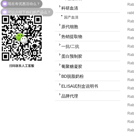
Rab
科研血清
可以介绍下你们的产品么？
rab
国产血清
Rab
原代细胞
Rab
热销提取物
Rab
一抗/二抗
Rab
Rab
蛋白预制胶
Rab
葡聚糖凝胶
Rab
BD脱脂奶粉
Ra
ELISA试剂盒说明书
Rab
品牌代理
Rab
Ra
Rab
Rab
Rab