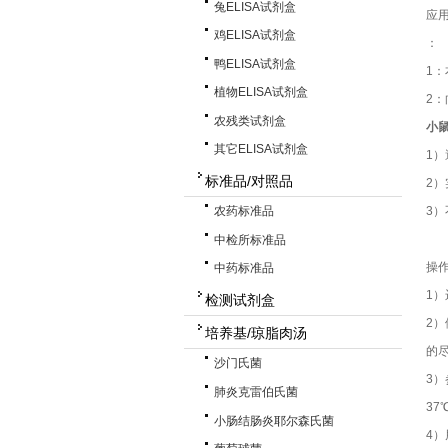
兔ELISA试剂盒
应
鸡ELISA试剂盒
：
鸭ELISA试剂盒
1
植物ELISA试剂盒
2
农残类试剂盒
小鼠
其它ELISA试剂盒
1
标准品/对照品
2
3
农药标准品
中检所标准品
操
中药标准品
1
检测试剂盒
2
培养基/琼脂肉汤
的尽
沙门氏菌
3）
肺炎克雷伯氏菌
37
小肠结肠炎耶尔森氏菌
4