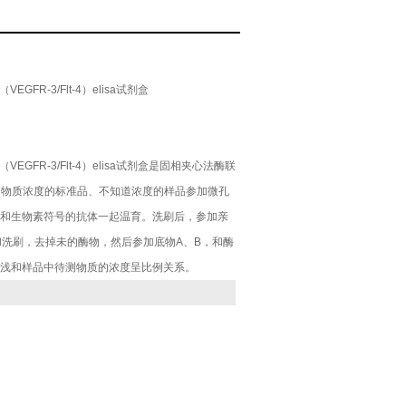
因子受体-3（VEGFR-3/Flt-4）elisa试剂盒
FR-3/Flt-4）elisa试剂盒
GFR-3/Flt-4）elisa试剂盒是固相夹心法酶联
待测物质浓度的标准品、不知道浓度的样品参加微孔
和生物素符号的抗体一起温育。洗刷后，参加亲
和洗刷，去掉未的酶物，然后参加底物A、B，和酶
浅和样品中待测物质的浓度呈比例关系。