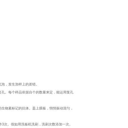
气泡，发生加样上的差错。
复孔。每个样品依据自个的数量来定，能运用复孔
ul的生物素标记的抗体。盖上膜板，悄悄振动混匀，
作3次。假如用洗板机洗刷，洗刷次数添加一次。