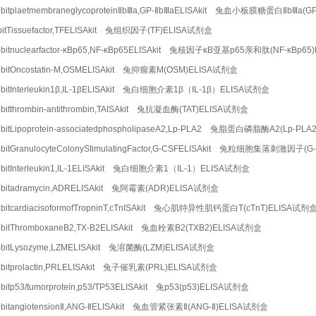
bitplaetmembraneglycoproteinⅡbⅢa,GP-ⅡbⅢaELISAkit 兔血小板膜糖蛋白ⅡbⅢa(
bitTissuefactor,TFELISAkit 兔组织因子(TF)ELISA试剂盒
bitnuclearfactor-κBp65,NF-κBp65ELISAkit 兔核因子κB亚基p65亲和肽(NF-κBp6
bitOncostatin-M,OSMELISAkit 兔抑瘤素M(OSM)ELISA试剂盒
bitInterleukin1β,IL-1βELISAkit 兔白细胞介素1β（IL-1β）ELISA试剂盒
bitthrombin-antithrombin,TAISAkit 兔抗凝血酶(TAT)ELISA试剂盒
bitLipoprotein-associatedphospholipaseA2,Lp-PLA2 兔脂蛋白磷脂酶A2(Lp-PL
bitGranulocyteColonyStimulatingFactor,G-CSFELISAkit 兔粒细胞集落刺激因子(
bitInterleukin1,IL-1ELISAkit 兔白细胞介素1（IL-1）ELISA试剂盒
bbitadramycin,ADRELISAkit 兔阿霉素(ADR)ELISA试剂盒
bitcardiacisoformofTropninT,cTnISAkit 兔心肌特异性肌钙蛋白T(cTnT)ELISA试剂
bitThromboxaneB2,TX-B2ELISAkit 兔血栓素B2(TXB2)ELISA试剂盒
bbitLysozyme,LZMELISAkit 兔溶菌酶(LZM)ELISA试剂盒
bitprolactin,PRLELISAkit 兔子催乳素(PRL)ELISA试剂盒
bitp53/tumorprotein,p53/TP53ELISAkit 兔p53(p53)ELISA试剂盒
bitangiotensionⅡ,ANG-ⅡELISAkit 兔血管紧张素Ⅱ(ANG-Ⅱ)ELISA试剂盒