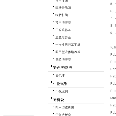
葡萄球菌
5）
李斯特氏菌
6
绿脓杆菌
7）
常用培养基
8
干粉培养基
9）
显色培养基
一次性培养基平板
相
即用型液体培养基
Rab
管装培养基
Rab
染色液/溶液
Rab
染色液
Rab
生物试剂
Rab
Rab
生化试剂
rab
透析袋
Rab
即用型透析袋
Rab
干型透析袋