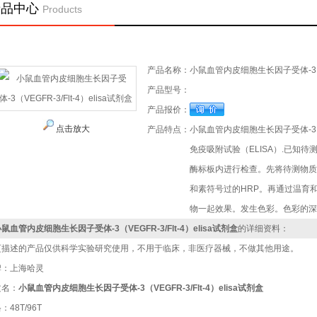
产品中心
Products
首 页
>
产品中心
>
ELISA（酶免）试剂盒
小鼠ELISA试剂盒
> 小鼠血管内皮细胞生长
产品名称：
小鼠血管内皮细胞生长因子受体-3（VEG
产品型号：
产品报价：
点击放大
产品特点：
小鼠血管内皮细胞生长因子受体-3（VE
免疫吸附试验（ELISA）.已知
酶标板内进行检查。先将待测物质
和素符号过的HRP。再通过温育
物一起效果。发生色彩。色彩的深
鼠血管内皮细胞生长因子受体-3（VEGFR-3/Flt-4）elisa试剂盒
的详细资料：
页描述的产品仅供科学实验研究使用，不用于临床，非医疗器械，不做其他用途。
牌：上海哈灵
文名：
小鼠血管内皮细胞生长因子受体-3（VEGFR-3/Flt-4）elisa试剂盒
：48T/96T