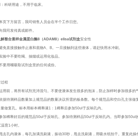
用：科研用途，不用于临床。
：本页下方留言，我司销售人员会在半个工作日您。
：向我司发传真或邮件。
解整合素样金属蛋白酶8（ADAM8）elisa试剂盒
安全性
）避免直接接触停止液和底物A、B。一旦接触到这些液体，请赶快用水冲刷。
）实验中不要吃喝、抽烟或运用化妆品。
）不要用嘴吸取试剂盒里的任何成份。
作过程
）运用前，将所有试剂充沛混匀。不要使液体发生很多的泡沫，防止加样时参加很多的
）依据待测样品数量加上规范品的数量决议所需的板条数。每个规范品和空白孔主张做
量做复孔。标本用标本稀释液1：1稀释后参加50ul于反响孔内。
参加稀释好后的规范品50ul于反响孔、参加待测样品50ul于反响孔内。当即参加50
℃温育1小时。
）甩去孔内液体，每孔加满洗刷液，振动30秒，甩去洗刷液，用吸水纸拍干。重复此操