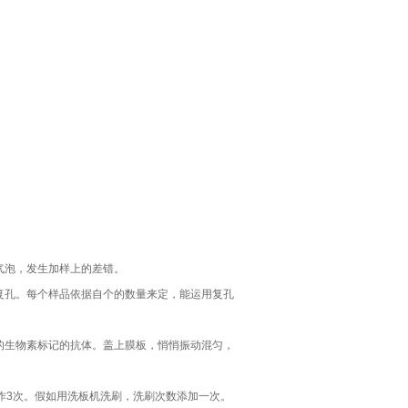
气泡，发生加样上的差错。
复孔。每个样品依据自个的数量来定，能运用复孔
ul的生物素标记的抗体。盖上膜板，悄悄振动混匀，
作3次。假如用洗板机洗刷，洗刷次数添加一次。