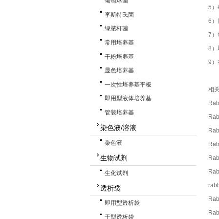
葡萄球菌
5）
李斯特氏菌
6
绿脓杆菌
7）
常用培养基
8
干粉培养基
9）
显色培养基
一次性培养基平板
相
即用型液体培养基
Rab
管装培养基
Rab
染色液/溶液
Rab
染色液
Rab
生物试剂
Rab
Rab
生化试剂
rab
透析袋
Rab
即用型透析袋
现在有优惠活动么？
Rab
干型透析袋