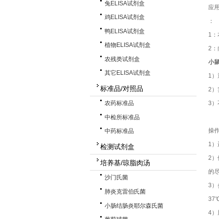
兔ELISA试剂盒
应
鸡ELISA试剂盒
：
鸭ELISA试剂盒
1
植物ELISA试剂盒
2
农残类试剂盒
小鼠
其它ELISA试剂盒
1
标准品/对照品
2
3
农药标准品
中检所标准品
操
中药标准品
1
检测试剂盒
2
培养基/琼脂肉汤
的尽
沙门氏菌
3）
肺炎克雷伯氏菌
37
小肠结肠炎耶尔森氏菌
4