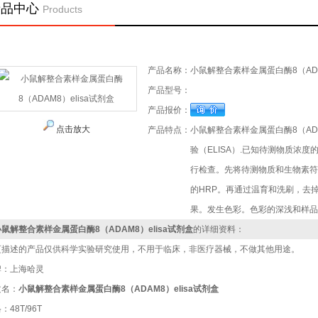
产品中心
Products
首 页
>
产品中心
>
ELISA（酶免）试剂盒
小鼠ELISA试剂盒
> 小鼠
产品名称：
小鼠解整合素样金属蛋白酶8（ADAM
产品型号：
产品报价：
点击放大
产品特点：
小鼠解整合素样金属蛋白酶8（AD
验（ELISA）.已知待测物质浓
行检查。先将待测物质和生物素符
的HRP。再通过温育和洗刷，去
果。发生色彩。色彩的深浅和样品
小鼠解整合素样金属蛋白酶8（ADAM8）elisa试剂盒
的详细资料：
页描述的产品仅供科学实验研究使用，不用于临床，非医疗器械，不做其他用途。
牌：上海哈灵
文名：
小鼠解整合素样金属蛋白酶8（ADAM8）elisa试剂盒
：48T/96T