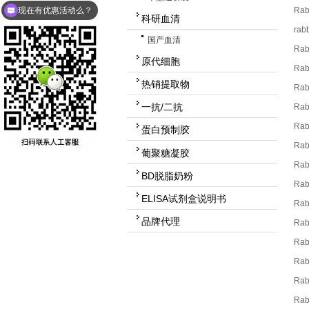
Rab
可以介绍下你们的产品么？
科研血清
rab
国产血清
Rab
原代细胞
Rab
热销提取物
Rab
一抗/二抗
Rab
Rab
蛋白预制胶
Rab
葡聚糖凝胶
Rab
BD脱脂奶粉
Ra
ELISA试剂盒说明书
Rab
品牌代理
Rab
Ra
Rab
Rab
Rab