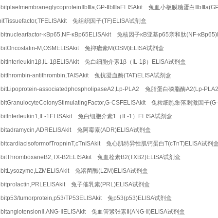
bitplaetmembraneglycoproteinⅡbⅢa,GP-ⅡbⅢaELISAkit 兔血小板膜糖蛋白ⅡbⅢa(
bitTissuefactor,TFELISAkit 兔组织因子(TF)ELISA试剂盒
bitnuclearfactor-κBp65,NF-κBp65ELISAkit 兔核因子κB亚基p65亲和肽(NF-κBp6
bitOncostatin-M,OSMELISAkit 兔抑瘤素M(OSM)ELISA试剂盒
bitInterleukin1β,IL-1βELISAkit 兔白细胞介素1β（IL-1β）ELISA试剂盒
bitthrombin-antithrombin,TAISAkit 兔抗凝血酶(TAT)ELISA试剂盒
bitLipoprotein-associatedphospholipaseA2,Lp-PLA2 兔脂蛋白磷脂酶A2(Lp-PL
bitGranulocyteColonyStimulatingFactor,G-CSFELISAkit 兔粒细胞集落刺激因子(
bitInterleukin1,IL-1ELISAkit 兔白细胞介素1（IL-1）ELISA试剂盒
bbitadramycin,ADRELISAkit 兔阿霉素(ADR)ELISA试剂盒
bitcardiacisoformofTropninT,cTnISAkit 兔心肌特异性肌钙蛋白T(cTnT)ELISA试剂
bitThromboxaneB2,TX-B2ELISAkit 兔血栓素B2(TXB2)ELISA试剂盒
bbitLysozyme,LZMELISAkit 兔溶菌酶(LZM)ELISA试剂盒
bitprolactin,PRLELISAkit 兔子催乳素(PRL)ELISA试剂盒
bitp53/tumorprotein,p53/TP53ELISAkit 兔p53(p53)ELISA试剂盒
bitangiotensionⅡ,ANG-ⅡELISAkit 兔血管紧张素Ⅱ(ANG-Ⅱ)ELISA试剂盒