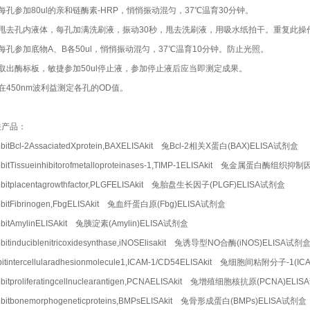
每孔参加80ul的亲和链酶素-HRP，悄悄振动混匀，37℃温育30分钟。
）甩去孔内液体，每孔加满洗刷液，振动30秒，甩去洗刷液，用吸水纸拍干。重复此操
每孔参加底物A、B各50ul，悄悄振动混匀，37℃温育10分钟。防止光照。
）取出酶标板，敏捷参加50ul停止液，参加停止液后应当即测定成果。
在450nm波利益测定各孔的OD值。
关产品：
bitBcl-2AssaciatedXprotein,BAXELISAkit 兔Bcl-2相关X蛋白(BAX)ELISA试剂盒
bitTissueinhibitorofmetalloproteinases-1,TIMP-1ELISAkit 兔金属蛋白酶组织抑
bitplacentagrowthfactor,PLGFELISAkit 兔胎盘生长因子(PLGF)ELISA试剂盒
bitFibrinogen,FbgELISAkit 兔血纤蛋白原(Fbg)ELISA试剂盒
bitAmylinELISAkit 兔胰淀素(Amylin)ELISA试剂盒
bitinduciblenitricoxidesynthase,iNOSElisakit 兔诱导型NO合酶(iNOS)ELISA试剂
bitintercellularadhesionmolecule1,ICAM-1/CD54ELISAkit 兔细胞间粘附分子-1
bitproliferatingcellnuclearantigen,PCNAELISAkit 兔增殖细胞核抗原(PCNA)EL
bitbonemorphogeneticproteins,BMPsELISAkit 兔骨形成蛋白(BMPs)ELISA试剂盒