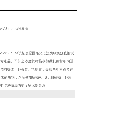
解整合素样金属蛋白酶8（ADAM8）elisa试剂盒
8）elisa试剂盒
AM8）elisa试剂盒是固相夹心法酶联免疫吸附试
度的标准品、不知道浓度的样品参加微孔酶标板内进
号的抗体一起温育。洗刷后，参加亲和素符号过
掉未的酶物，然后参加底物A、B，和酶物一起效
中待测物质的浓度呈比例关系。