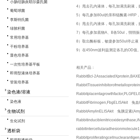
小肠结肠炎耶尔森氏菌
4）甩去孔内液体，每孔加满洗刷液，
葡萄球菌
5）每孔参加80ul的亲和链酶素-HR
李斯特氏菌
6）甩去孔内液体，每孔加满洗刷液，
绿脓杆菌
7）每孔参加底物A、B各50ul，悄悄
常用培养基
8）取出酶标板，敏捷参加50ul停止
干粉培养基
9）在450nm波利益测定各孔的OD值
显色培养基
一次性培养基平板
相关产品：
即用型液体培养基
RabbitBcl-2AssaciatedXprotein
管装培养基
RabbitTissueinhibitorofmetall
染色液/溶液
Rabbitplacentagrowthfactor,P
染色液
RabbitFibrinogen,FbgELISAkit
生物试剂
RabbitAmylinELISAkit 兔胰淀素(Am
Rabbitinduciblenitricoxidesynt
生化试剂
rabbitintercellularadhesionmo
透析袋
Rabbitproliferatingcellnuclea