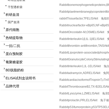
即用型透析袋
Rabbitbonemorphogeneticprote
干型透析袋
Rabbitplaetmembraneglycoprot
科研血清
rabbitTissuefactor,TFELISAkit
国产血清
Rabbitnuclearfactor-κBp65,NF
原代细胞
RabbitOncostatin-M,OSMELISA
热销提取物
RabbitInterleukin1β,IL-1βELI
一抗/二抗
Rabbitthrombin-antithrombin,T
RabbitLipoprotein-associatedp
蛋白预制胶
RabbitGranulocyteColonyStimu
葡聚糖凝胶
RabbitInterleukin1,IL-1ELISA
BD脱脂奶粉
Rabbitadramycin,ADRELISAkit
ELISA试剂盒说明书
RabbitcardiacisoformofTropni
品牌代理
RabbitThromboxaneB2,TX-B2ELI
RabbitLysozyme,LZMELISAkit 
Rabbitprolactin,PRLELISAkit 
Rabbitp53/tumorprotein,p53/TP53