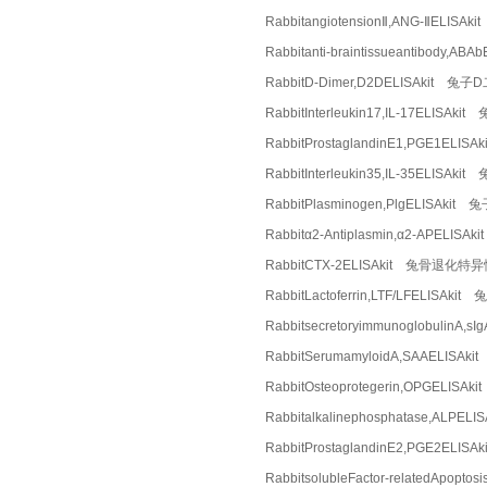
RabbitangiotensionⅡ,ANG-ⅡELI
Rabbitanti-braintissueantibod
RabbitD-Dimer,D2DELISAkit 兔
RabbitInterleukin17,IL-17ELISA
RabbitProstaglandinE1,PGE1EL
RabbitInterleukin35,IL-35ELI
RabbitPlasminogen,PlgELISAki
Rabbitα2-Antiplasmin,α2-APEL
RabbitCTX-2ELISAkit 兔骨退化
RabbitLactoferrin,LTF/LFELIS
Rabbitsecretoryimmunoglobuli
RabbitSerumamyloidA,SAAELI
RabbitOsteoprotegerin,OPGELI
Rabbitalkalinephosphatase,AL
RabbitProstaglandinE2,PGE2EL
RabbitsolubleFactor-relatedAp