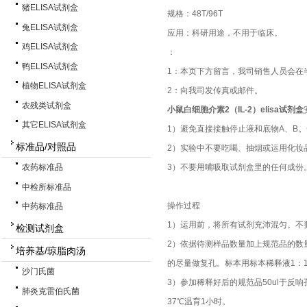
猪ELISA试剂盒
规格：48T/96T
兔ELISA试剂盒
应用：科研用途，不用于临床。
鸡ELISA试剂盒
：
鸭ELISA试剂盒
1：本页下方留言，我司销售人员会在
植物ELISA试剂盒
2：向我司发传真或邮件。
农残类试剂盒
小鼠白细胞介素2（IL-2）elisa试剂盒
其它ELISA试剂盒
1）避免直接接触停止液和底物A、B
标准品/对照品
2）实验中不要吃喝、抽烟或运用化妆
3）不要用嘴吸取试剂盒里的任何成份
农药标准品
中检所标准品
操作过程
中药标准品
1）运用前，将所有试剂充沛混匀。不
检测试剂盒
2）依据待测样品数量加上规范品的数
培养基/琼脂肉汤
的尽量做复孔。标本用标本稀释液1：1
沙门氏菌
3）参加稀释好后的规范品50ul于反
肺炎克雷伯氏菌
37℃温育1小时。