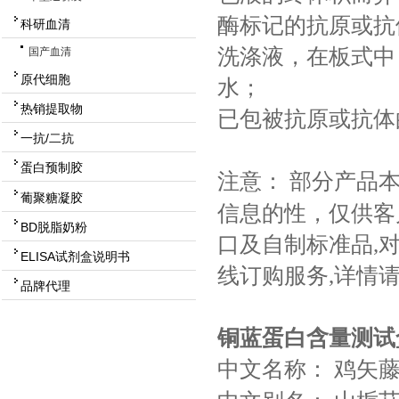
酶标记的抗原或抗
科研血清
洗涤液，在板式中，
国产血清
原代细胞
水；
热销提取物
已包被抗原或抗体
一抗/二抗
蛋白预制胶
注意：
部分产品
葡聚糖凝胶
信息的性，仅供客
BD脱脂奶粉
口及自制标准品,对
ELISA试剂盒说明书
线订购服务,详情
品牌代理
铜蓝蛋白含量测试
中文名称：
鸡矢