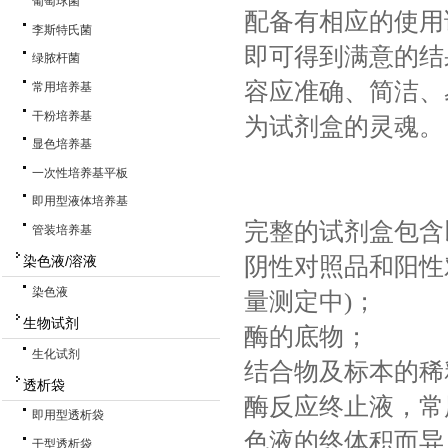
葡萄球菌
配备有相应的使用
李斯特氏菌
即可得到满意的结
绿脓杆菌
容应准确、简洁、
常用培养基
干粉培养基
为试剂盒的灵魂。
显色培养基
一次性培养基平板
即用型液体培养基
完整的试剂盒包含
管装培养基
阴性对照品和阳性
染色液/溶液
染色液
量测定中)；
生物试剂
酶的底物；
生化试剂
结合物及标本的稀
透析袋
酶反应终止液，常
即用型透析袋
色液的终体积而异，
干型透析袋