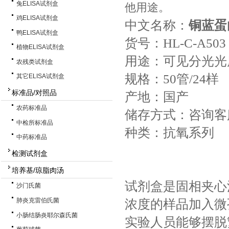
兔ELISA试剂盒
他用途。
鸡ELISA试剂盒
中文名称
：
铜蓝蛋
鸭ELISA试剂盒
货号：HL-C-A503
植物ELISA试剂盒
用途：可见分光
农残类试剂盒
规格：50管/24样
其它ELISA试剂盒
标准品/对照品
产地：国产
农药标准品
储存方式：咨询客
中检所标准品
种类：抗氧系列
中药标准品
检测试剂盒
培养基/琼脂肉汤
试剂盒是固相夹心
沙门氏菌
肺炎克雷伯氏菌
浓度的样品加入微
小肠结肠炎耶尔森氏菌
实验人员能够摆脱