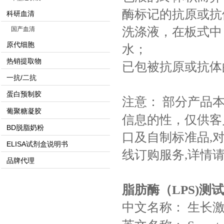
酶标记的抗原或抗
科研血清
洗涤液，在板式中，
国产血清
原代细胞
水；
热销提取物
已包被抗原或抗体
一抗/二抗
蛋白预制胶
注意：
部分产品
葡聚糖凝胶
信息的性，仅供客
BD脱脂奶粉
口及自制标准品,对
ELISA试剂盒说明书
线订购服务,详情
品牌代理
脂肪酶（LPS)测
中文名称：
生长