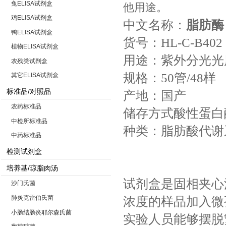
兔ELISA试剂盒
他用途。
鸡ELISA试剂盒
中文名称
：
脂肪酶
鸭ELISA试剂盒
货号：HL-C-B402
植物ELISA试剂盒
用途：紫外分光
农残类试剂盒
规格：50管/48样
其它ELISA试剂盒
标准品/对照品
产地：国产
农药标准品
储存方式酸性蛋白
中检所标准品
种类：脂肪酸代谢
中药标准品
检测试剂盒
培养基/琼脂肉汤
试剂盒是固相夹心
沙门氏菌
肺炎克雷伯氏菌
浓度的样品加入微
小肠结肠炎耶尔森氏菌
实验人员能够摆脱