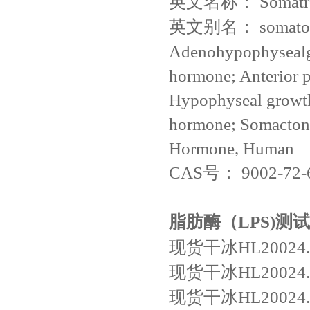
英文名称：
Somatr
英文别名：
somatot
Adenohypophysealg
hormone; Anterior 
Hypophyseal growth
hormone; Somacton;
Hormone, Human
CAS号：
9002-72-
脂肪酶（LPS)测
现货干冰HL20024.
现货干冰HL20024.1
现货干冰HL20024.1