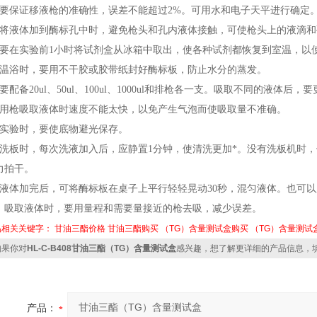
、要保证移液枪的准确性，误差不能超过2%。可用水和电子天平进行确定
、将液体加到酶标孔中时，避免枪头和孔内液体接触，可使枪头上的液滴
、要在实验前1小时将试剂盒从冰箱中取出，使各种试剂都恢复到室温，以
、温浴时，要用不干胶或胶带纸封好酶标板，防止水分的蒸发。
、要配备20ul、50ul、100ul、1000ul和排枪各一支。吸取不同的液体
、用枪吸取液体时速度不能太快，以免产生气泡而使吸取量不准确。
、实验时，要使底物避光保存。
、洗板时，每次洗液加入后，应静置1分钟，使清洗更加*。没有洗板机时
力拍干。
、液体加完后，可将酶标板在桌子上平行轻轻晃动30秒，混匀液体。也可
0、吸取液体时，要用量程和需要量接近的枪去吸，减少误差。
品相关关键字：
甘油三酯价格
甘油三酯购买
（TG）含量测试盒购买
（TG）含量测试
果你对
HL-C-B408甘油三酯（TG）含量测试盒
感兴趣，想了解更详细的产品信息，
产品：