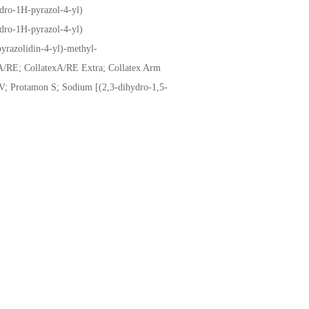
dro-1H-pyrazol-4-yl)
dro-1H-pyrazol-4-yl)
yrazolidin-4-yl)-methyl-
A/RE; CollatexA/RE Extra; Collatex Arm
; Protamon S; Sodium [(2,3-dihydro-1,5-