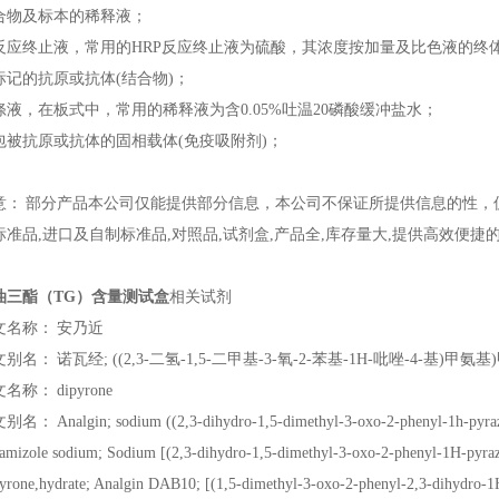
合物及标本的稀释液；
反应终止液，常用的HRP反应终止液为硫酸，其浓度按加量及比色液的终体积
标记的抗原或抗体(结合物)；
涤液，在板式中，常用的稀释液为含0.05%吐温20磷酸缓冲盐水；
包被抗原或抗体的固相载体(免疫吸附剂)；
意：
部分产品
本公司
仅能提供部分信息，
本公司
不保证所提供信息的性，
标准品,进口及自制标准品,对照品,
试剂盒
,产品全,库存量大,提供高效便捷
油三酯（TG）含量测试盒
相关试剂
文名称：
安乃近
文别名：
诺瓦经; ((2,3-二氢-1,5-二甲基-3-氧-2-苯基-1H-吡唑-4-基)甲
文名称：
dipyrone
文别名：
Analgin; sodium ((2,3-dihydro-1,5-dimethyl-3-oxo-2-phenyl-1h-pyra
amizole sodium; Sodium [(2,3-dihydro-1,5-dimethyl-3-oxo-2-phenyl-1H-pyra
yrone,hydrate; Analgin DAB10; [(1,5-dimethyl-3-oxo-2-phenyl-2,3-dihydro-1