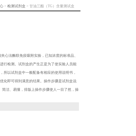
心
>
检测试剂盒
> 甘油三酯（TG）含量测试盒
相夹心法酶联免疫吸附实验，已知浓度的标准品、
进行检测。试剂盒的产生正是为了使实验人员能
，所以试剂盒中一般配备有相应的使用说明书，
优化即可得到满意的结果。操作步骤是试剂盒说
、简洁、易懂，排版上操作步骤使人一目了然，操