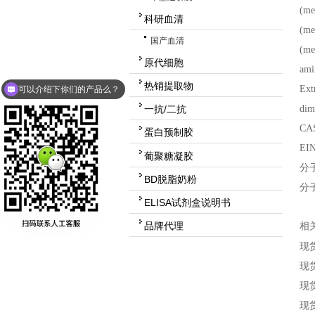
(me
科研血清
(me
国产血清
(me
原代细胞
可以介绍下你们的产品么？
ami
热销提取物
Ext
你们是怎么收费的呢？
dim
一抗/二抗
CA
蛋白预制胶
EI
葡聚糖凝胶
分
BD脱脂奶粉
分
ELISA试剂盒说明书
品牌代理
相
现货
现货
现货
现货