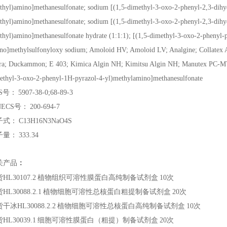
thyl)amino]methanesulfonate; sodium [(1,5-dimethyl-3-oxo-2-phenyl-2,3-dihy
thyl)amino]methanesulfonate; sodium [(1,5-dimethyl-3-oxo-2-phenyl-2,3-dihy
thyl)amino]methanesulfonate hydrate (1:1:1); [(1,5-dimethyl-3-oxo-2-phenyl-p
no]methylsulfonyloxy sodium; Amoloid HV; Amoloid LV; Analgine; Collatex 
ra; Duckammon; E 403; Kimica Algin NH; Kimitsu Algin NH; Manutex PC-MV
ethyl-3-oxo-2-phenyl-1H-pyrazol-4-yl)methylamino]methanesulfonate
S号：
5907-38-0;68-89-3
NECS号：
200-694-7
子式：
C13H16N3NaO4S
子量：
333.34
关产品
：
HL30107.2
植物组织可溶性膜蛋白高纯制备试剂盒
10次
HL30088.2.1
植物细胞可溶性总核蛋白粗提制备试剂盒
20次
干冰HL30088.2.2
植物细胞可溶性总核蛋白高纯制备试剂盒
10次
HL30039.1
细胞可溶性膜蛋白（粗提）制备试剂盒
20次