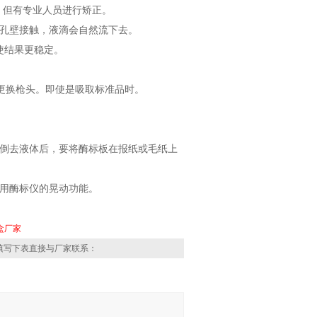
。但有专业人员进行矫正。
和孔壁接触，液滴会自然流下去。
使结果更稳定。
后，要更换枪头。即使是吸取标准品时。
，倒去液体后，要将酶标板在报纸或毛纸上
以用酶标仪的晃动功能。
盒厂家
填写下表直接与厂家联系：