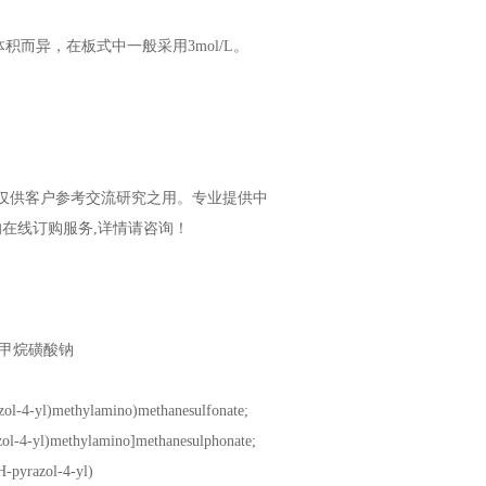
而异，在板式中一般采用3mol/L。
仅供客户参考交流研究之用
。
专业提供中
的在线订购服务,详情
请咨询
！
氨基)甲烷磺酸钠
zol-4-yl)methylamino)methanesulfonate;
zol-4-yl)methylamino]methanesulphonate;
H-pyrazol-4-yl)