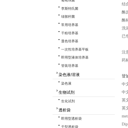
葡萄球菌
结
李斯特氏菌
酶
绿脓杆菌
酶
常用培养基
洗
干粉培养基
已
显色培养基
一次性培养基平板
注
即用型液体培养基
药
管装培养基
染色液/溶液
甘
染色液
中
生物试剂
中
英
生化试剂
英
透析袋
met
即用型透析袋
Dip
干型透析袋