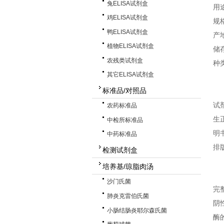
兔ELISA试剂盒
用
鸡ELISA试剂盒
规格
鸭ELISA试剂盒
产
植物ELISA试剂盒
储
农残类试剂盒
种
其它ELISA试剂盒
标准品/对照品
试
农药标准品
生
中检所标准品
明
中药标准品
排
检测试剂盒
培养基/琼脂肉汤
沙门氏菌
完
肺炎克雷伯氏菌
阴
小肠结肠炎耶尔森氏菌
酶