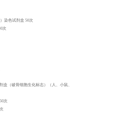
ON）染色试剂盒
50次
50次
次
试剂盒（破骨细胞生化标志）（人、小鼠、
50次
0次