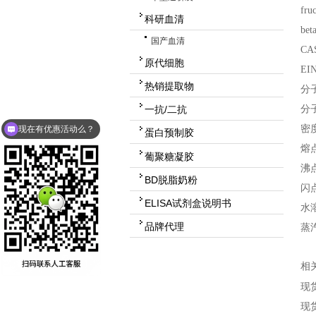
fru
科研血清
bet
国产血清
CA
原代细胞
EI
热销提取物
分
分
一抗/二抗
密
现在有优惠活动么？
蛋白预制胶
熔
葡聚糖凝胶
沸
BD脱脂奶粉
闪
ELISA试剂盒说明书
水
品牌代理
蒸
相
现货
现货