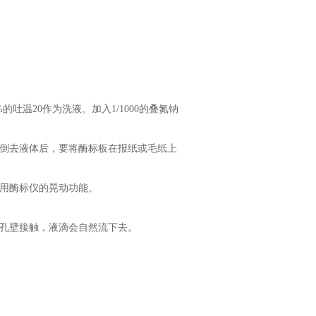
%的吐温20作为洗液。加入1/1000的叠氮钠
，倒去液体后，要将酶标板在报纸或毛纸上
以用酶标仪的晃动功能。
和孔壁接触，液滴会自然流下去。