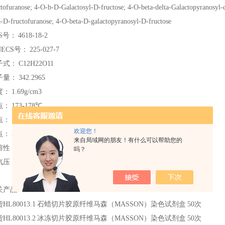
ctofuranose; 4-O-b-D-Galactosyl-D-fructose; 4-O-beta-delta-Galactopyranosyl-
a-D-fructofuranose; 4-O-beta-D-galactopyranosyl-D-fructose
S号：
4618-18-2
NECS号：
225-027-7
子式：
C12H22O11
子量：
342.2965
度：
1.69g/cm3
点：
173-178℃
点：
783.2°C at 760 mmHg
欢迎您！
点：
291.9°C
来自局域网的朋友！有什么可以帮助您的
溶性：
76.4 g/100 mL (30℃)
吗？
汽压：
2.43E-28mmHg at 25°C
关产品
：
HL80013.1
石蜡切片胶原纤维马森（MASSON）染色试剂盒
50次
HL80013.2
冰冻切片胶原纤维马森（MASSON）染色试剂盒
50次