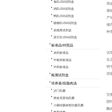
兔ELISA试剂盒
用
鸡ELISA试剂盒
规格
鸭ELISA试剂盒
产
植物ELISA试剂盒
储
农残类试剂盒
种
其它ELISA试剂盒
标准品/对照品
试
农药标准品
生
中检所标准品
明
中药标准品
排
检测试剂盒
培养基/琼脂肉汤
沙门氏菌
完
肺炎克雷伯氏菌
阴
小肠结肠炎耶尔森氏菌
酶