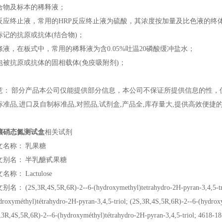
合物及标本的稀释液；
反应终止液，常用的HRP反应终止液为硫酸，其浓度按加量及比色液的终体积
标记的抗原或抗体(结合物)；
涤液，在板式中，常用的稀释液为含0.05%吐温20磷酸缓冲盐水；
包被抗原或抗体的固相载体(免疫吸附剂)；
意：
部分产品
本公司
仅能提供部分信息，
本公司
不保证所提供信息的性，
标准品,进口及自制标准品,对照品,
试剂盒
,产品全,库存量大,提供高效便捷
壤硝态氮测试盒
相关试剂
文名称：
乳果糖
文别名：
半乳醣甙果糖
文名称：
Lactulose
文别名：
(2S,3R,4S,5R,6R)-2--6-(hydroxymethyl)tetrahydro-2H-pyran-3,4,5-tr
droxyméthyl)tétrahydro-2H-pyran-3,4,5-triol; (2S,3R,4S,5R,6R)-2--6-(hydroxy
,3R,4S,5R,6R)-2--6-(hydroxyméthyl)tétrahydro-2H-pyran-3,4,5-triol; 4618-18