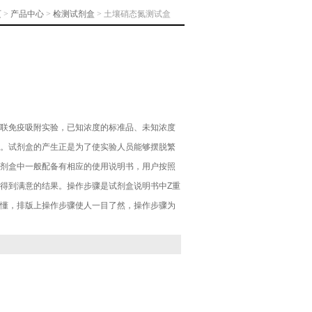
页
>
产品中心
>
检测试剂盒
> 土壤硝态氮测试盒
联免疫吸附实验，已知浓度的标准品、未知浓度
。试剂盒的产生正是为了使实验人员能够摆脱繁
剂盒中一般配备有相应的使用说明书，用户按照
得到满意的结果。操作步骤是试剂盒说明书中Z重
懂，排版上操作步骤使人一目了然，操作步骤为