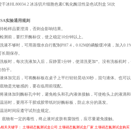
干冰HL80034.2
冰冻切片细胞色素C氧化酶活性染色试剂盒
50次
LISA实验通用规则
、待检样品要澄清，否则会影响结果。
、检测前，要打开酶标仪，使之稳定10分钟以上。
、洗液不够时，可用蒸馏水自行配制PH7.4，0.02M的磷酸缓冲液，加入0.1
可长期保存。
、洗板时，每次洗液加入后，应静置1分钟，使清洗更加*。没有洗板机时
力拍干。
、液体加完后，可将酶标板在桌子上平行轻轻晃动30秒，混匀液体。也可
、底物是光敏感的，要在临用前现配。
、将液体加到酶标孔中时，避免枪头和孔内液体接触，可使枪头上的液滴
、温浴时，要用不干胶或胶带纸封好酶标板，防止水分的蒸发。
、温浴时间应遵守试剂盒规定。
0、底物有一定的毒性，终止液对皮肤有腐蚀性，应尽量避免接触。
品相关关键字：
土壤硝态氮测试盒公司
土壤硝态氮测试盒厂家
土壤硝态氮测试盒购买