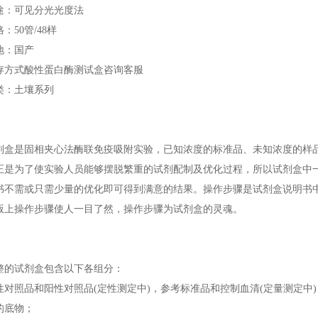
途：可见分光光度法
：50管/48样
地：国产
存方式酸性蛋白酶测试盒咨询客服
类：土壤系列
剂盒是固相夹心法酶联免疫吸附实验，已知浓度的标准品、未知浓度的样
正是为了使实验人员能够摆脱繁重的试剂配制及优化过程，所以试剂盒中
书不需或只需少量的优化即可得到满意的结果。操作步骤是试剂盒说明书
版上操作步骤使人一目了然，操作步骤为试剂盒的灵魂。
整的试剂盒包含以下各组分：
性对照品和阳性对照品(定性测定中)，参考标准品和控制血清(定量测定中)
的底物；