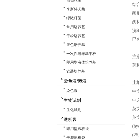
葡萄球菌
结
李斯特氏菌
酶
绿脓杆菌
酶
常用培养基
洗
干粉培养基
已
显色培养基
一次性培养基平板
注
即用型液体培养基
药
管装培养基
染色液/溶液
土
染色液
中
生物试剂
中
英
生化试剂
英
透析袋
(hy
即用型透析袋
(2S
干型透析袋