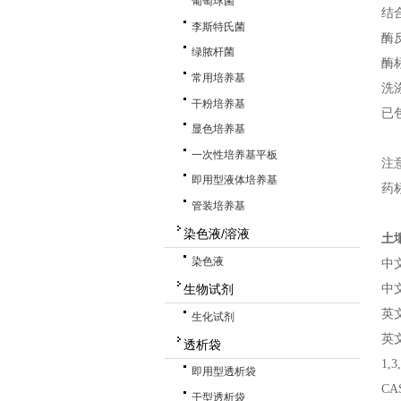
葡萄球菌
结
李斯特氏菌
酶
绿脓杆菌
酶
常用培养基
洗
干粉培养基
已
显色培养基
一次性培养基平板
注
即用型液体培养基
药
管装培养基
染色液/溶液
土
染色液
中
生物试剂
中
英
生化试剂
英
透析袋
1,3
即用型透析袋
CA
干型透析袋