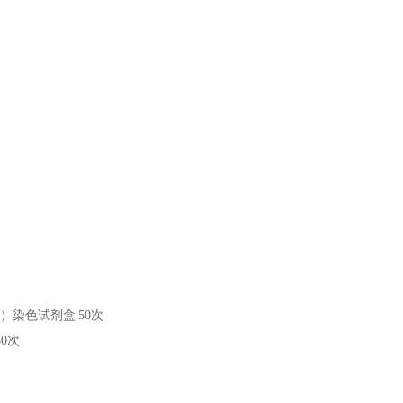
ON）染色试剂盒
50次
50次