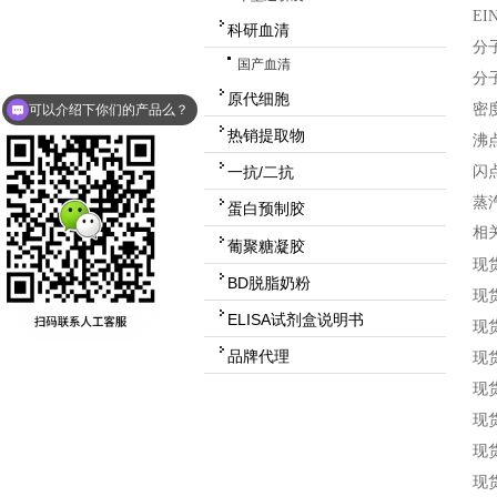
EI
科研血清
分
国产血清
分
原代细胞
密
可以介绍下你们的产品么？
热销提取物
沸
闪
一抗/二抗
蒸
蛋白预制胶
相
葡聚糖凝胶
现货
BD脱脂奶粉
现货
ELISA试剂盒说明书
现货
品牌代理
现货
现货
现货
现货
现货