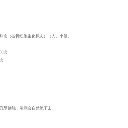
次
试剂盒（破骨细胞生化标志）（人、小鼠、
50次
0次
和孔壁接触，液滴会自然流下去。