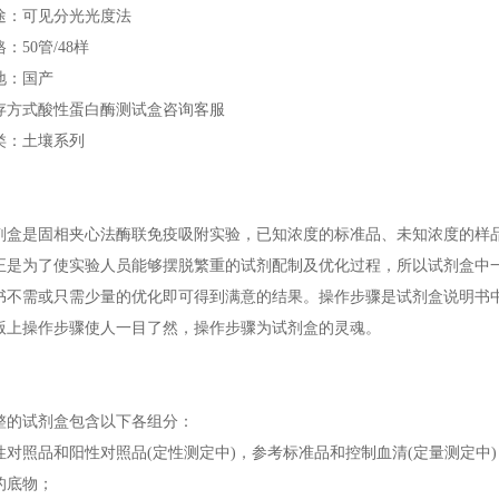
途：可见分光光度法
：50管/48样
地：国产
存方式酸性蛋白酶测试盒咨询客服
类：土壤系列
剂盒是固相夹心法酶联免疫吸附实验，已知浓度的标准品、未知浓度的样
正是为了使实验人员能够摆脱繁重的试剂配制及优化过程，所以试剂盒中
书不需或只需少量的优化即可得到满意的结果。操作步骤是试剂盒说明书
版上操作步骤使人一目了然，操作步骤为试剂盒的灵魂。
整的试剂盒包含以下各组分：
性对照品和阳性对照品(定性测定中)，参考标准品和控制血清(定量测定中)
的底物；