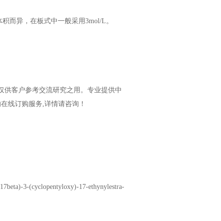
而异，在板式中一般采用3mol/L。
仅供客户参考交流研究之用
。
专业提供中
的在线订购服务,详情
请咨询
！
(17beta)-3-(cyclopentyloxy)-17-ethynylestra-