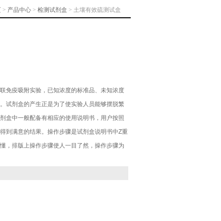
页
>
产品中心
>
检测试剂盒
> 土壤有效硫测试盒
联免疫吸附实验，已知浓度的标准品、未知浓度
。试剂盒的产生正是为了使实验人员能够摆脱繁
剂盒中一般配备有相应的使用说明书，用户按照
得到满意的结果。操作步骤是试剂盒说明书中Z重
懂，排版上操作步骤使人一目了然，操作步骤为