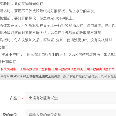
、实验时，要使底物避光保存。
、温浴时，要用不干胶或胶带纸封好酶标板，防止水分的蒸发。
、检测前，要打开酶标仪，使之稳定10分钟以上。
、液体加完后，可将酶标板在桌子上平行轻轻晃动30秒，混匀液体。也可
、用枪吸取液体时速度不能太快，以免产生气泡而使吸取量不准确。
、洗板时，每次洗液加入后，应静置1分钟，使清洗更加*。没有洗板机时
力拍干。
0、洗液不够时，可用蒸馏水自行配制PH7.4，0.02M的磷酸缓冲液，加入0.1
可长期保存。
品相关关键字：
土壤有效硫测试盒价格
土壤有效硫测试盒购买
土壤有效硫测试盒公司
果你对
HL-C-B920土壤有效硫测试盒
感兴趣，想了解更详细的产品信息，填写下表
产品：
您的单位：