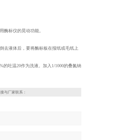
以用酶标仪的晃动功能。
，倒去液体后，要将酶标板在报纸或毛纸上
%的吐温20作为洗液。加入1/1000的叠氮钠
直接与厂家联系：