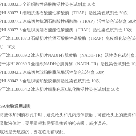
HL80032.3
全组织酸性磷酸酶活性染色试剂盒
10次
HL80077.1
细胞抗酒石酸酸性磷酸酶（TRAP）活性染色试剂盒
50次
HL80077.2
冰冻切片抗酒石酸酸性磷酸酶（TRAP）活性染色试剂盒
50
HL80077.3
全组织抗酒石酸酸性磷酸酶（TRAP）活性染色试剂盒
10次
干冰HL80187.3
石蜡切片抗酒石酸酸性磷酸酶（TRAP）免疫组化染色
鼠）
10次
干冰HL80039.2
冰冻切片NADH心肌黄酶（NADH-TR）活性染色试剂盒
干冰HL80039.3
全组织NADH心肌黄酶（NADH-TR）活性染色试剂盒
1
HL80042.2
冰冻切片琥珀酸脱氢酶活性染色试剂盒
50次
HL80042.3
全组织琥珀酸脱氢酶活性染色试剂盒
10次
干冰HL80034.2
冰冻切片细胞色素C氧化酶活性染色试剂盒
50次
LISA实验通用规则
、将液体加到酶标孔中时，避免枪头和孔内液体接触，可使枪头上的液滴
、吸取液体时，要用量程和需要量接近的枪去吸，减少误差。
、底物是光敏感的，要在临用前现配。