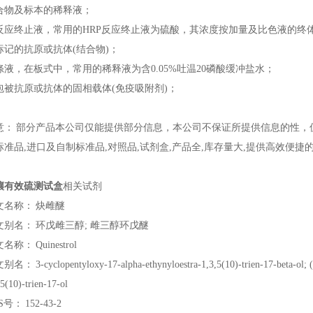
合物及标本的稀释液；
反应终止液，常用的HRP反应终止液为硫酸，其浓度按加量及比色液的终体积
标记的抗原或抗体(结合物)；
涤液，在板式中，常用的稀释液为含0.05%吐温20磷酸缓冲盐水；
包被抗原或抗体的固相载体(免疫吸附剂)；
意：
部分产品
本公司
仅能提供部分信息，
本公司
不保证所提供信息的性，
标准品,进口及自制标准品,对照品,
试剂盒
,产品全,库存量大,提供高效便捷
壤有效硫测试盒
相关试剂
文名称：
炔雌醚
文别名：
环戊雌三醇; 雌三醇环戊醚
文名称：
Quinestrol
文别名：
3-cyclopentyloxy-17-alpha-ethynyloestra-1,3,5(10)-trien-17-beta-ol; 
,5(10)-trien-17-ol
S号：
152-43-2