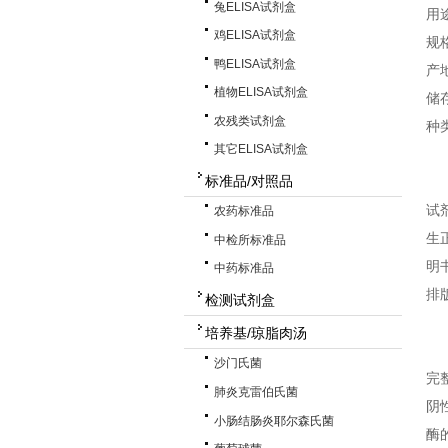
兔ELISA试剂盒
用
鸡ELISA试剂盒
规格
鸭ELISA试剂盒
产
植物ELISA试剂盒
储
农残类试剂盒
种
其它ELISA试剂盒
标准品/对照品
试
农药标准品
生
中检所标准品
明
中药标准品
排
检测试剂盒
培养基/琼脂肉汤
沙门氏菌
完
肺炎克雷伯氏菌
阴
小肠结肠炎耶尔森氏菌
酶