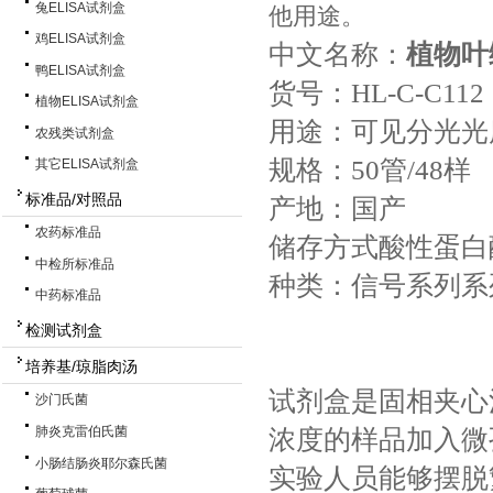
兔ELISA试剂盒
他用途。
鸡ELISA试剂盒
中文名称
：
植物叶绿
鸭ELISA试剂盒
货号：HL-C-C112
植物ELISA试剂盒
用途：可见分光
农残类试剂盒
规格：50管/48样
其它ELISA试剂盒
标准品/对照品
产地：国产
农药标准品
储存方式酸性蛋白
中检所标准品
种类：信号系列系
中药标准品
检测试剂盒
培养基/琼脂肉汤
试剂盒是固相夹心
沙门氏菌
肺炎克雷伯氏菌
浓度的样品加入微
小肠结肠炎耶尔森氏菌
实验人员能够摆脱