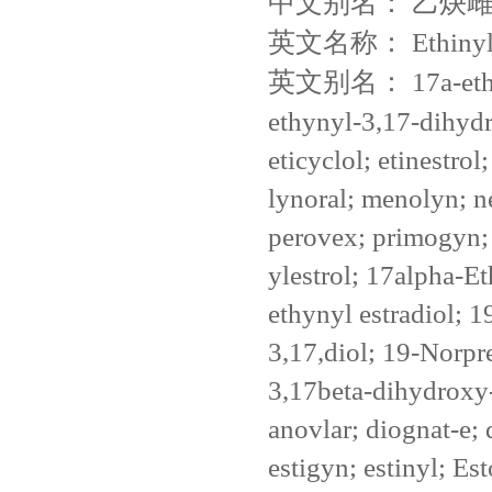
中文别名：
乙炔
英文名称：
Ethinyl
英文别名：
17a-eth
ethynyl-3,17-dihydro
eticyclol; etinestrol
lynoral; menolyn; ne
perovex; primogyn; 
ylestrol; 17alpha-E
ethynyl estradiol; 
3,17,diol; 19-Norpr
3,17beta-dihydroxy-
anovlar; diognat-e;
estigyn; estinyl; Est