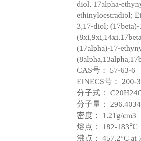
diol, 17alpha-ethynyl
ethinyloestradiol; E
3,17-diol; (17beta)-
(8xi,9xi,14xi,17beta
(17alpha)-17-ethynyl
(8alpha,13alpha,17b
CAS号：
57-63-6
EINECS号：
200-3
分子式：
C20H24
分子量：
296.4034
密度：
1.21g/cm3
熔点：
182-183℃
沸点：
457.2°C at