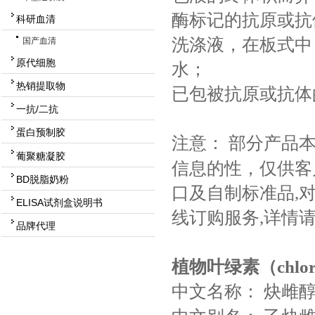
酶标记的抗原或抗
科研血清
洗涤液，在板式中，
国产血清
原代细胞
水；
热销提取物
已包被抗原或抗体
一抗/二抗
蛋白预制胶
注意：
部分产品
葡聚糖凝胶
信息的性，仅供客
BD脱脂奶粉
口及自制标准品,对
ELISA试剂盒说明书
线订购服务,详情
品牌代理
植物叶绿素（chlor
中文名称：
炔雌