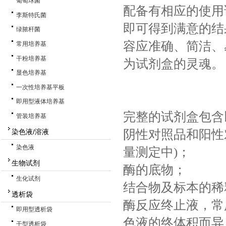
葡萄球菌
配备有相应的使用
李斯特氏菌
即可得到满意的结
绿脓杆菌
容应准确、简洁、
常用培养基
干粉培养基
为试剂盒的灵魂。
显色培养基
一次性培养基平板
即用型液体培养基
完整的试剂盒包含
管装培养基
阴性对照品和阳性
染色液/溶液
染色液
量测定中)；
生物试剂
酶的底物；
生化试剂
结合物及标本的稀
透析袋
酶反应终止液，常
即用型透析袋
色液的终体积而异，
干型透析袋