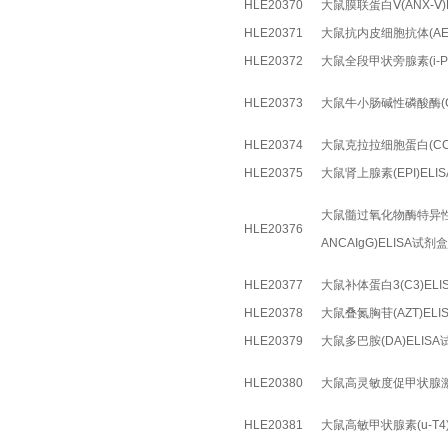
HLE20370
大鼠膜联蛋白Ⅴ(ANX-Ⅴ)
HLE20371
大鼠抗内皮细胞抗体(AEC
HLE20372
大鼠全段甲状旁腺素(i-PT
HLE20373
大鼠牛小肠碱性磷酸酶(CI
HLE20374
大鼠克拉拉细胞蛋白(CC1
HLE20375
大鼠肾上腺素(EPI)ELI
大鼠髓过氧化物酶特异性抗
HLE20376
ANCAIgG)ELISA试剂盒
HLE20377
大鼠补体蛋白3(C3)EL
HLE20378
大鼠叠氮胸苷(AZT)ELI
HLE20379
大鼠多巴胺(DA)ELIS
HLE20380
大鼠高灵敏度促甲状腺激素(
HLE20381
大鼠高敏甲状腺素(u-T4)