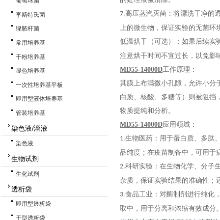
葡萄球菌
高压蒸汽灭菌：将漂洗干净的
7.
李斯特氏菌
上的微生物，保证实验的无菌环
绿脓杆菌
低温烘干（可选）：如果后续实
常用培养基
注意烘干时间不宜过长，以免影
干粉培养基
MD55-14000D
工作原理：
显色培养基
其膜上布满微小孔隙，允许小分
一次性培养基平板
白质、核酸、多糖等）则被阻挡
即用型液体培养基
物质提纯和分析。
管装培养基
MD55-14000D
应用领域：
染色液/溶液
生物医药：用于蛋白质、多肽
1.
染色液
品纯度；在疫苗制备中，可用于
生物试剂
科研实验：在生物化学、分子
2.
生化试剂
杂质，保证实验结果的准确性；
透析袋
食品工业：对酶制剂进行纯化
3.
即用型透析袋
取中，用于分离和浓缩有效成分
干型透析袋