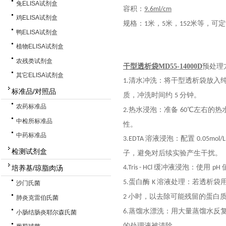
兔ELISA试剂盒
容积：
9.6ml/cm
鸡ELISA试剂盒
规格：
米，
米，
米等，可定
1
5
152
鸭ELISA试剂盒
植物ELISA试剂盒
农残类试剂盒
干型透析袋MD55-14000D
预处理
其它ELISA试剂盒
清水冲洗：将干型透析袋放入
1.
标准品/对照品
质，冲洗时间约
分钟。
5
农药标准品
热水浸泡：准备
℃左右的热
2.
60
中检所标准品
性。
中药标准品
溶液浸泡：配置
3.EDTA
0.05mol/
检测试剂盒
子，避免对后续实验产生干扰。
缓冲液浸泡：使用
培养基/琼脂肉汤
4.Tris - HCl
pH
蛋白酶
溶液处理：若透析袋
5.
K
沙门氏菌
小时，以去除可能残留的蛋白
2
肺炎克雷伯氏菌
蒸馏水漂洗：用大量蒸馏水反
6.
小肠结肠炎耶尔森氏菌
的处理液被清除。