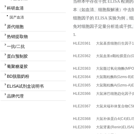
当样本中存在干扰
ELISA 
科研血清
本（如血清、细胞裂解液）中去
国产血清
细胞因子的 ELISA 实验为
原代细胞
免对细胞因子定量分析造成干扰
1.
热销提取物
HLE20361
大鼠基质细胞衍生因子1a(S
一抗/二抗
HLE20362
大鼠血浆α颗粒膜蛋白(GM
蛋白预制胶
葡聚糖凝胶
HLE20363
大鼠髓过氧化物酶(MPO)
BD脱脂奶粉
HLE20364
大鼠颗粒酶B(Gzms-B)
HLE20365
大鼠颗粒酶A(Gzms-A)
ELISA试剂盒说明书
HLE20366
大鼠淋巴细胞趋化因子(Lpt
品牌代理
HLE20367
大鼠末端补体复合物C5b-9
HLE20368
大鼠补体蛋白4(C4)EL
HLE20369
大鼠肾素(Renin)ELIS