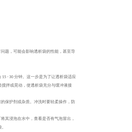
有问题，可能会影响透析袋的性能，甚至导
为
分钟。这一步是为了让透析袋适应
15 - 30
轻搅拌或晃动，使透析袋充分与缓冲液接
留的保护剂或杂质。冲洗时要轻柔操作，防
可将其浸泡在水中，查看是否有气泡冒出，
袋。