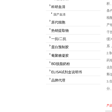
析
科研血清
条
国产血清
核
原代细胞
产
热销提取物
干
一抗/二抗
缓
系
蛋白预制胶
2.
葡聚糖凝胶
药
BD脱脂奶粉
去
ELISA试剂盒说明书
释
品牌代理
3.
分
产