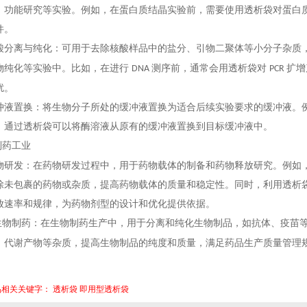
、功能研究等实验。例如，在蛋白质结晶实验前，需要使用透析袋对蛋白
件。
酸分离与纯化：可用于去除核酸样品中的盐分、引物二聚体等小分子杂质
物纯化等实验中。比如，在进行
测序前，通常会用透析袋对
扩增
DNA
PCR
扰。
冲液置换：将生物分子所处的缓冲液置换为适合后续实验要求的缓冲液。
，通过透析袋可以将酶溶液从原有的缓冲液置换到目标缓冲液中。
制药工业
物研发：在药物研发过程中，用于药物载体的制备和药物释放研究。例如
除未包裹的药物或杂质，提高药物载体的质量和稳定性。同时，利用透析
放速率和规律，为药物剂型的设计和优化提供依据。
生物制药：在生物制药生产中，用于分离和纯化生物制品，如抗体、疫苗
、代谢产物等杂质，提高生物制品的纯度和质量，满足药品生产质量管理
品相关关键字：
透析袋
即用型透析袋