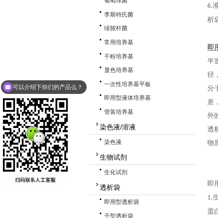
葡萄球菌
6.
李斯特氏菌
析
绿脓杆菌
常用培养基
即用
干粉培养基
半
显色培养基
径
一次性培养基平板
可以介绍下你们的产品么？
分
即用型液体培养基
差
管装培养基
外
染色液/溶液
透
染色液
物
生物试剂
生化试剂
即
透析袋
1.
即用型透析袋
蛋
干型透析袋