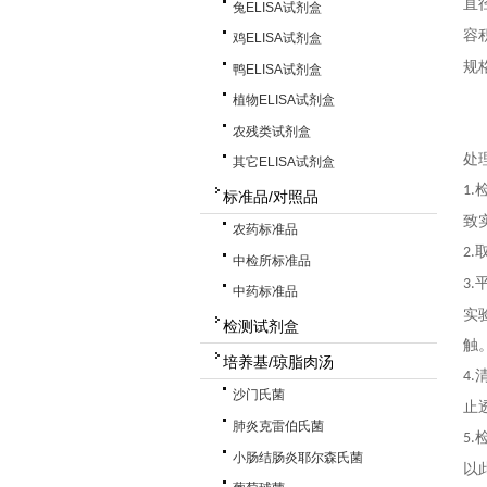
直
兔ELISA试剂盒
容
鸡ELISA试剂盒
规
鸭ELISA试剂盒
植物ELISA试剂盒
农残类试剂盒
处
其它ELISA试剂盒
1.
标准品/对照品
致
农药标准品
2.
中检所标准品
3.
中药标准品
实
检测试剂盒
触
培养基/琼脂肉汤
4.
沙门氏菌
止
肺炎克雷伯氏菌
5.
小肠结肠炎耶尔森氏菌
以