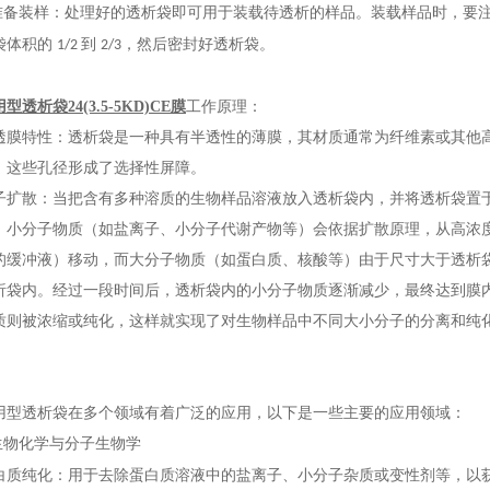
准备装样：处理好的透析袋即可用于装载待透析的样品。装载样品时，要
袋体积的
到
，然后密封好透析袋。
1/2
2/3
型透析袋24(3.5-5KD)CE膜
工作原理：
透膜特性：透析袋是一种具有半透性的薄膜，其材质通常为纤维素或其他
，这些孔径形成了选择性屏障。
子扩散：当把含有多种溶质的生物样品溶液放入透析袋内，并将透析袋置
，小分子物质（如盐离子、小分子代谢产物等）会依据扩散原理，从高浓
的缓冲液）移动，而大分子物质（如蛋白质、核酸等）由于尺寸大于透析
析袋内。经过一段时间后，透析袋内的小分子物质逐渐减少，最终达到膜
质则被浓缩或纯化，这样就实现了对生物样品中不同大小分子的分离和纯
用型透析袋在多个领域有着广泛的应用，以下是一些主要的应用领域：
生物化学与分子生物学
白质纯化：用于去除蛋白质溶液中的盐离子、小分子杂质或变性剂等，以