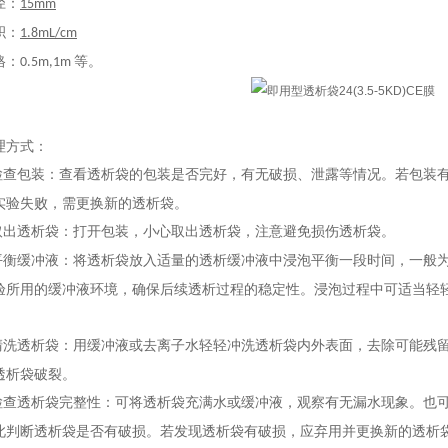
径：
15mm
积：
1.8mL/cm
格：
等。
0.5m,1m
理方式：
检查包装：查看透析袋的包装是否完好，有无破损、泄露等情况。若包装
实验失败，需更换新的透析袋。
取出透析袋：打开包装，小心取出透析袋，注意避免损伤透析袋。
平衡缓冲液：将透析袋放入适量的透析缓冲液中浸泡平衡一段时间，一般
验所用的缓冲液环境，确保后续透析过程的稳定性。浸泡过程中可适当轻
。
清洗透析袋：用缓冲液或去离子水轻轻冲洗透析袋内外表面，去除可能残
透析袋破裂。
检查透析袋完整性：可将透析袋充满水或缓冲液，观察有无漏水现象。也
此判断透析袋是否有破损。若发现透析袋有破损，应弃用并更换新的透析