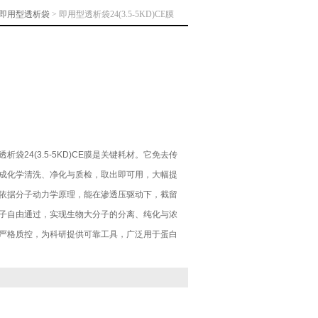
即用型透析袋
> 即用型透析袋24(3.5-5KD)CE膜
袋24(3.5-5KD)CE膜是关键耗材。它免去传
成化学清洗、净化与质检，取出即可用，大幅提
依据分子动力学原理，能在渗透压驱动下，截留
子自由通过，实现生物大分子的分离、纯化与浓
严格质控，为科研提供可靠工具，广泛用于蛋白